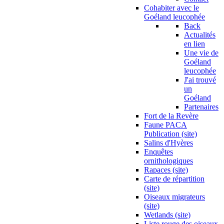
Cohabiter avec le
Goéland leucophée
Back
Actualités
en lien
Une vie de
Goéland
leucophée
J'ai trouvé
un
Goéland
Partenaires
Fort de la Revère
Faune PACA
Publication (site)
Salins d'Hyères
Enquêtes
ornithologiques
Rapaces (site)
Carte de répartition
(site)
Oiseaux migrateurs
(site)
Wetlands (site)
Liste rouge des oiseaux