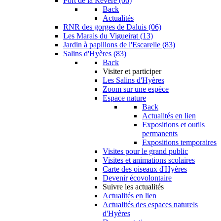
Fort de la Revère (06)
Back
Actualités
RNR des gorges de Daluis (06)
Les Marais du Vigueirat (13)
Jardin à papillons de l'Escarelle (83)
Salins d'Hyères (83)
Back
Visiter et participer
Les Salins d'Hyères
Zoom sur une espèce
Espace nature
Back
Actualités en lien
Expositions et outils
permanents
Expositions temporaires
Visites pour le grand public
Visites et animations scolaires
Carte des oiseaux d'Hyères
Devenir écovolontaire
Suivre les actualités
Actualités en lien
Actualités des espaces naturels
d'Hyères