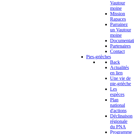
Vautour
moine
Mission
Rapaces
Parrainez
un Vautour
moine
Documentat
Partenaires
Contact
Pies-grièches
Back
Actualités
en lien
Une vie de
pie-grièche
Les
espèces
Plan
national
d'actions
Déclinaison
régionale
du PNA
Programme