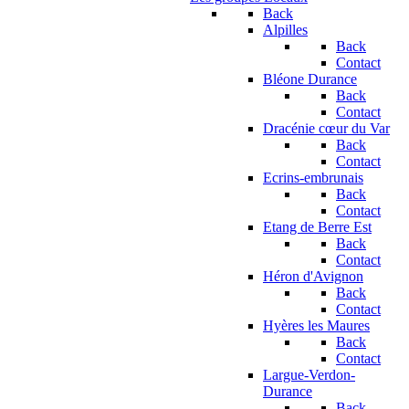
Back
Alpilles
Back
Contact
Bléone Durance
Back
Contact
Dracénie cœur du Var
Back
Contact
Ecrins-embrunais
Back
Contact
Etang de Berre Est
Back
Contact
Héron d'Avignon
Back
Contact
Hyères les Maures
Back
Contact
Largue-Verdon-
Durance
Back