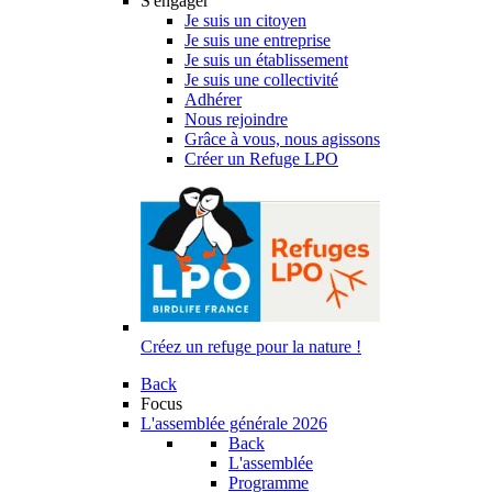
S'engager
Je suis un citoyen
Je suis une entreprise
Je suis un établissement
Je suis une collectivité
Adhérer
Nous rejoindre
Grâce à vous, nous agissons
Créer un Refuge LPO
Créez un refuge pour la nature !
Back
Focus
L'assemblée générale 2026
Back
L'assemblée
Programme