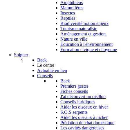
Amphibiens
Mammifères
Insectes
Reptiles
Biodiversité notion enjeux
Tourisme naturaliste
Aménagement et gestion
Nature en ville
Éducation à l'environnement
Formation civique et citoyenne
Soigner
Back
Le centre
Actualité en lien
Conseils
Back
Premiers gestes
Fiches conseils
J'ai découvert un oisillon
Conseils juridiques
Aider les oiseaux en hiver
S.O.S serpents
Aider les oiseaux à nicher
Prédation du chat domestique
Les cavités dangereuses