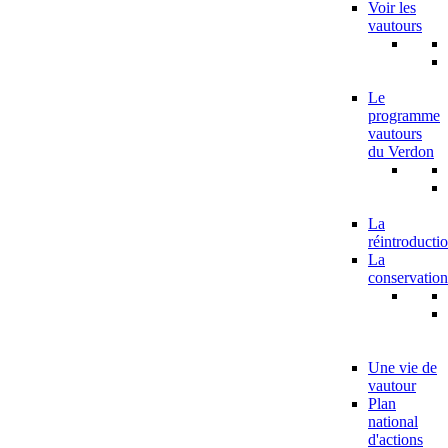
Voir les
vautours
Le
programme
vautours
du Verdon
La
réintroducti
La
conservation
Une vie de
vautour
Plan
national
d'actions