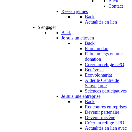
Back
Contact
Réseau jeunes
Back
Actualités en lien
S'engager
Back
Je suis un citoyen
Back
Faire un don
Faire un legs ou une
donation
Créer un refuge LPO
Bénévolat
Ecovolontariat
Aider le Centre de
Sauvegarde
Sciences participatives
Je suis une entreprise
Back
Rencontres entreprises
Devenir partenaire
Devenir mécène
Créer un refuge LPO
Actualités en lien avec