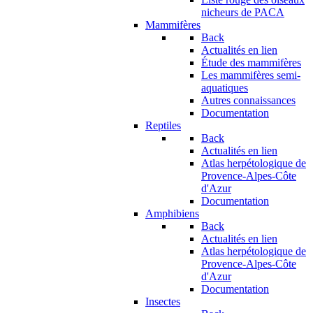
nicheurs de PACA
Mammifères
Back
Actualités en lien
Étude des mammifères
Les mammifères semi-
aquatiques
Autres connaissances
Documentation
Reptiles
Back
Actualités en lien
Atlas herpétologique de
Provence-Alpes-Côte
d'Azur
Documentation
Amphibiens
Back
Actualités en lien
Atlas herpétologique de
Provence-Alpes-Côte
d'Azur
Documentation
Insectes