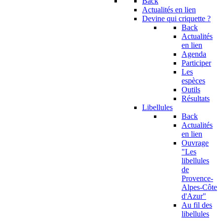
Back
Actualités en lien
Devine qui criquette ?
Back
Actualités
en lien
Agenda
Participer
Les
espèces
Outils
Résultats
Libellules
Back
Actualités
en lien
Ouvrage
"Les
libellules
de
Provence-
Alpes-Côte
d'Azur"
Au fil des
libellules