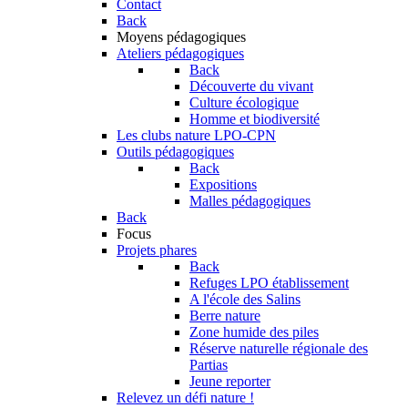
Contact
Back
Moyens pédagogiques
Ateliers pédagogiques
Back
Découverte du vivant
Culture écologique
Homme et biodiversité
Les clubs nature LPO-CPN
Outils pédagogiques
Back
Expositions
Malles pédagogiques
Back
Focus
Projets phares
Back
Refuges LPO établissement
A l'école des Salins
Berre nature
Zone humide des piles
Réserve naturelle régionale des
Partias
Jeune reporter
Relevez un défi nature !