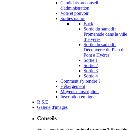
Candidats au conseil
d'administration
Vote et pouvoir
Sorties nature
Back
Sortie du samedi :
Promenade dans la ville
d’Hyères
Sortie du samedi :
Découverte du Plan du
Pont à Hyères
Sortie 1
Sortie 2
Sortie 3
Sortie 4
Comment s'y rendre ?
Hébergement
Moyens d'inscription
Inscription en ligne
R.S.E
Galerie d'images
Conseils
Vous avez trouvé un
animal sauvage ?
Il semble