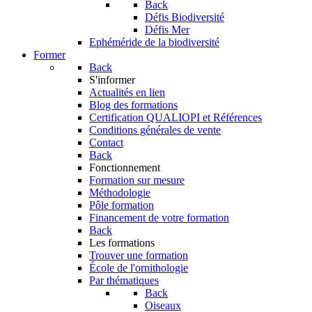
Back
Défis Biodiversité
Défis Mer
Ephéméride de la biodiversité
Former
Back
S'informer
Actualités en lien
Blog des formations
Certification QUALIOPI et Références
Conditions générales de vente
Contact
Back
Fonctionnement
Formation sur mesure
Méthodologie
Pôle formation
Financement de votre formation
Back
Les formations
Trouver une formation
École de l'ornithologie
Par thématiques
Back
Oiseaux