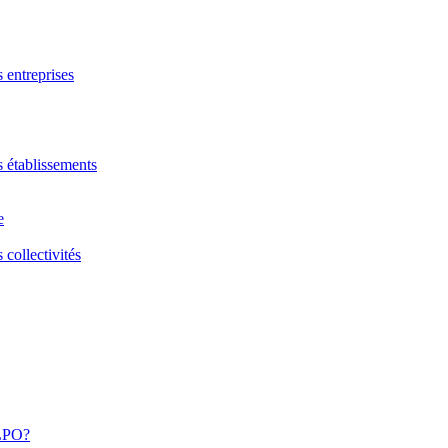
s entreprises
s établissements
e
 collectivités
 LPO?