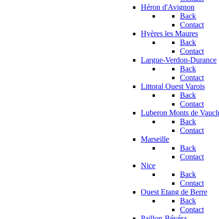
Héron d'Avignon
Back
Contact
Hyères les Maures
Back
Contact
Largue-Verdon-Durance
Back
Contact
Littoral Ouest Varois
Back
Contact
Luberon Monts de Vaucl
Back
Contact
Marseille
Back
Contact
Nice
Back
Contact
Ouest Etang de Berre
Back
Contact
Paillon-Bévéra