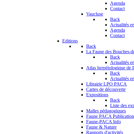
Agenda
Contact
Vaucluse
Back
Actualités en
Agenda
Contact
Editions
Back
La Faune des Bouches-
Back
Actualités en
Atlas herpétologique de
Back
Actualités en
Librairie LPO PACA
Cartes de découverte
Expositions
Back
Liste des ex
Malles pédagogiques
Faune PACA Publication
Faune-PACA Info
Faune & Nature
Rapports d'activités