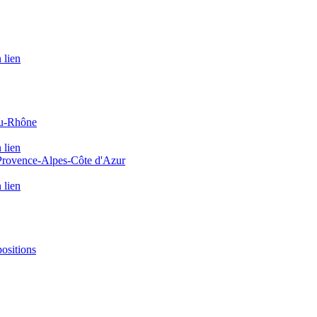
 lien
du-Rhône
 lien
 Provence-Alpes-Côte d'Azur
 lien
positions