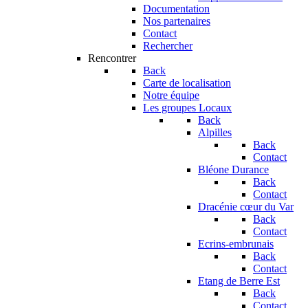
Documentation
Nos partenaires
Contact
Rechercher
Rencontrer
Back
Carte de localisation
Notre équipe
Les groupes Locaux
Back
Alpilles
Back
Contact
Bléone Durance
Back
Contact
Dracénie cœur du Var
Back
Contact
Ecrins-embrunais
Back
Contact
Etang de Berre Est
Back
Contact