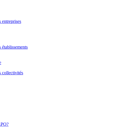
s entreprises
s établissements
e
 collectivités
 LPO?