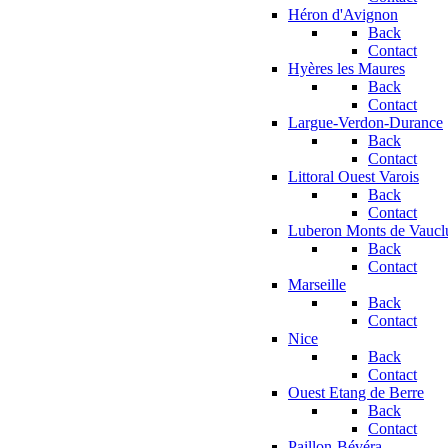
Héron d'Avignon
Back
Contact
Hyères les Maures
Back
Contact
Largue-Verdon-Durance
Back
Contact
Littoral Ouest Varois
Back
Contact
Luberon Monts de Vaucl
Back
Contact
Marseille
Back
Contact
Nice
Back
Contact
Ouest Etang de Berre
Back
Contact
Paillon-Bévéra