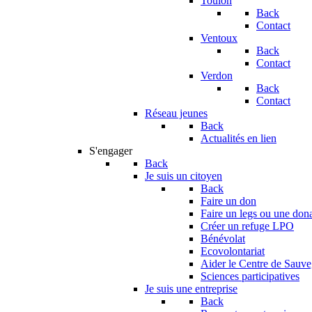
Toulon
Back
Contact
Ventoux
Back
Contact
Verdon
Back
Contact
Réseau jeunes
Back
Actualités en lien
S'engager
Back
Je suis un citoyen
Back
Faire un don
Faire un legs ou une don
Créer un refuge LPO
Bénévolat
Ecovolontariat
Aider le Centre de Sauv
Sciences participatives
Je suis une entreprise
Back