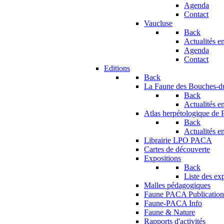
Agenda
Contact
Vaucluse
Back
Actualités en
Agenda
Contact
Editions
Back
La Faune des Bouches-
Back
Actualités en
Atlas herpétologique de
Back
Actualités en
Librairie LPO PACA
Cartes de découverte
Expositions
Back
Liste des ex
Malles pédagogiques
Faune PACA Publication
Faune-PACA Info
Faune & Nature
Rapports d'activités