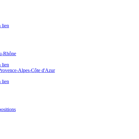
 lien
du-Rhône
 lien
 Provence-Alpes-Côte d'Azur
 lien
positions