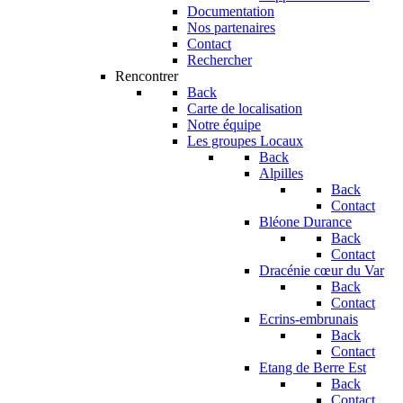
Documentation
Nos partenaires
Contact
Rechercher
Rencontrer
Back
Carte de localisation
Notre équipe
Les groupes Locaux
Back
Alpilles
Back
Contact
Bléone Durance
Back
Contact
Dracénie cœur du Var
Back
Contact
Ecrins-embrunais
Back
Contact
Etang de Berre Est
Back
Contact