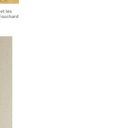
et les
 Fouchard