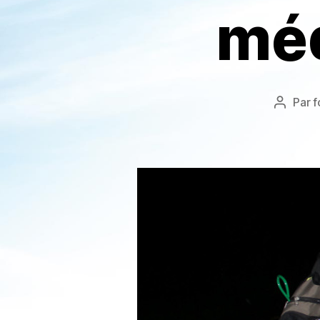
méd
Par
f
Auteur
de
l’article