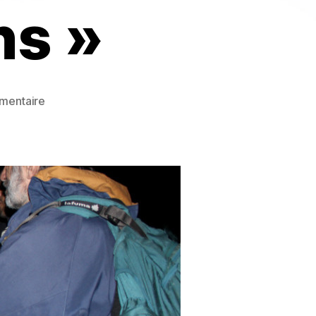
ns »
sur
mentaire
Formation
« les
amphibiens
méditerranéens »