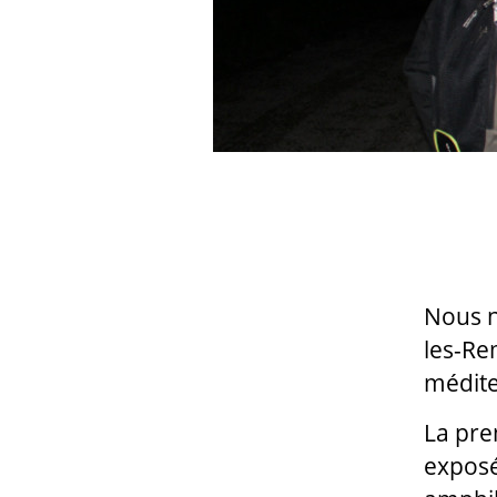
Nous n
les-Re
médite
La pre
exposé