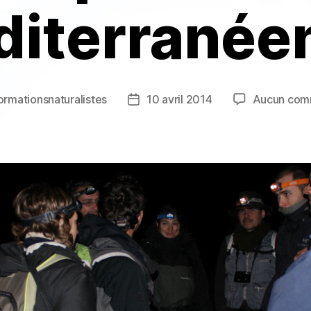
iterranée
ormationsnaturalistes
10 avril 2014
Aucun com
Date
de
l’article