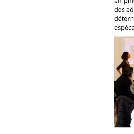
amphib
des ad
déterm
espèce