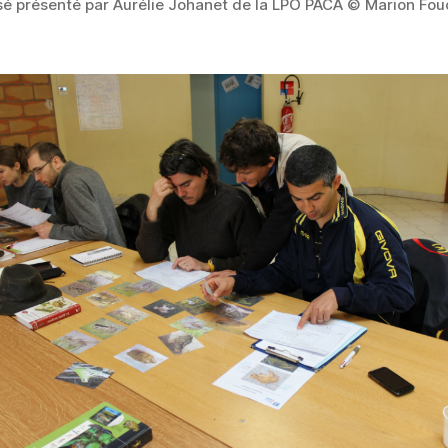
é présenté par Aurélie Johanet de la LPO PACA © Marion Fo