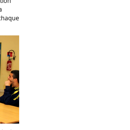
tion
a
 chaque