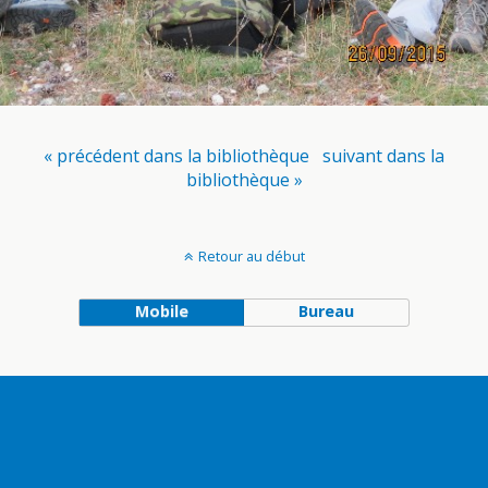
« précédent dans la bibliothèque
suivant dans la
bibliothèque »
Retour au début
Mobile
Bureau