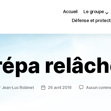
Accueil
Le groupe
Défense et protect
répa relâch
r
Jean-Luc Robinet
26 avril 2016
Aucun comme
ur
Date
de
cle
l’article