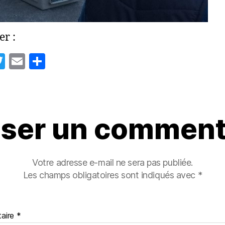
er :
T
E
P
w
m
a
itt
ai
rt
er
l
a
sser un comment
g
er
Votre adresse e-mail ne sera pas publiée.
Les champs obligatoires sont indiqués avec
*
aire
*