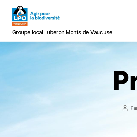
Groupe
Groupe local Luberon Monts de Vaucluse
local
Luberon
Monts
de
Vaucluse
P
Pa
Aute
de
l’arti