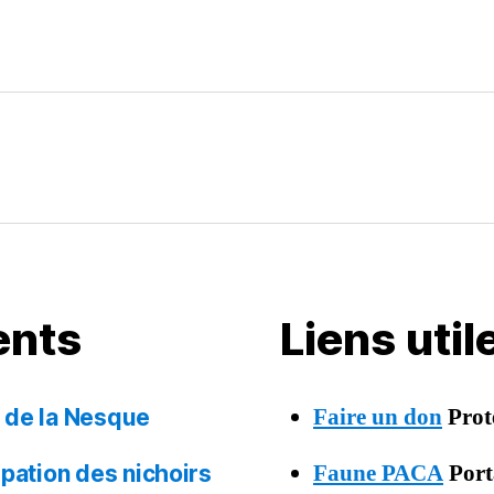
ents
Liens uti
Faire un don
Prot
s de la Nesque
Faune PACA
Porta
upation des nichoirs