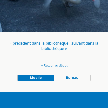
« précédent dans la bibliothèque
suivant dans la
bibliothèque »
Retour au début
Mobile
Bureau