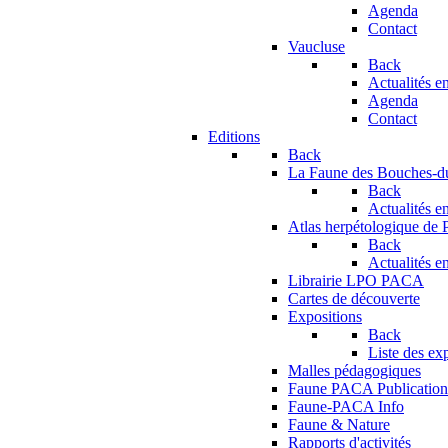
Agenda
Contact
Vaucluse
Back
Actualités en
Agenda
Contact
Editions
Back
La Faune des Bouches-
Back
Actualités en
Atlas herpétologique de
Back
Actualités en
Librairie LPO PACA
Cartes de découverte
Expositions
Back
Liste des ex
Malles pédagogiques
Faune PACA Publication
Faune-PACA Info
Faune & Nature
Rapports d'activités