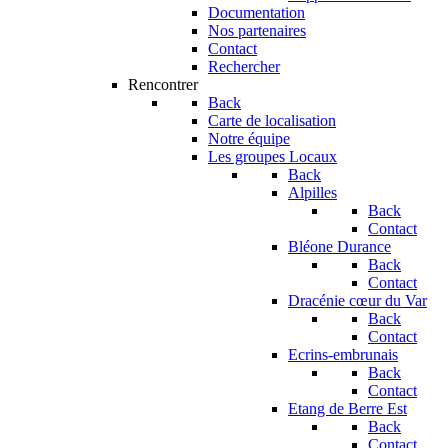
Documentation
Nos partenaires
Contact
Rechercher
Rencontrer
Back
Carte de localisation
Notre équipe
Les groupes Locaux
Back
Alpilles
Back
Contact
Bléone Durance
Back
Contact
Dracénie cœur du Var
Back
Contact
Ecrins-embrunais
Back
Contact
Etang de Berre Est
Back
Contact