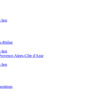
 lien
du-Rhône
 lien
 Provence-Alpes-Côte d'Azur
 lien
positions