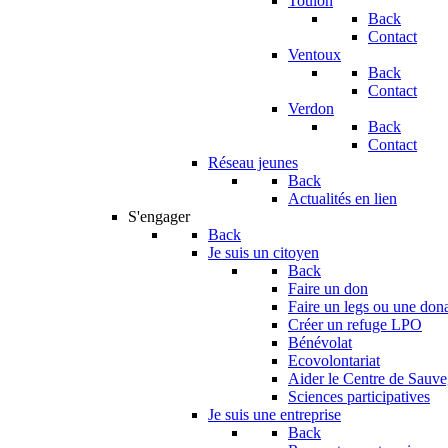
Toulon
Back
Contact
Ventoux
Back
Contact
Verdon
Back
Contact
Réseau jeunes
Back
Actualités en lien
S'engager
Back
Je suis un citoyen
Back
Faire un don
Faire un legs ou une don
Créer un refuge LPO
Bénévolat
Ecovolontariat
Aider le Centre de Sauv
Sciences participatives
Je suis une entreprise
Back