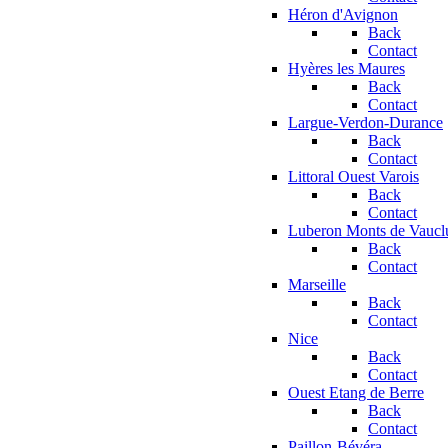
Héron d'Avignon
Back
Contact
Hyères les Maures
Back
Contact
Largue-Verdon-Durance
Back
Contact
Littoral Ouest Varois
Back
Contact
Luberon Monts de Vaucl
Back
Contact
Marseille
Back
Contact
Nice
Back
Contact
Ouest Etang de Berre
Back
Contact
Paillon-Bévéra