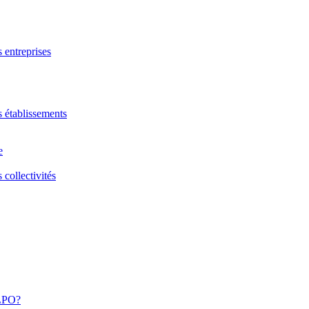
s entreprises
s établissements
e
 collectivités
 LPO?