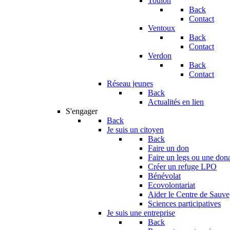
Toulon
Back
Contact
Ventoux
Back
Contact
Verdon
Back
Contact
Réseau jeunes
Back
Actualités en lien
S'engager
Back
Je suis un citoyen
Back
Faire un don
Faire un legs ou une don
Créer un refuge LPO
Bénévolat
Ecovolontariat
Aider le Centre de Sauv
Sciences participatives
Je suis une entreprise
Back