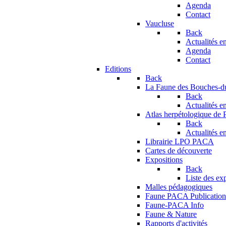
Agenda
Contact
Vaucluse
Back
Actualités en
Agenda
Contact
Editions
Back
La Faune des Bouches-
Back
Actualités en
Atlas herpétologique de
Back
Actualités en
Librairie LPO PACA
Cartes de découverte
Expositions
Back
Liste des ex
Malles pédagogiques
Faune PACA Publication
Faune-PACA Info
Faune & Nature
Rapports d'activités