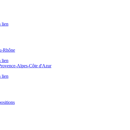
 lien
du-Rhône
 lien
 Provence-Alpes-Côte d'Azur
 lien
positions