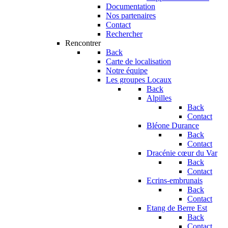
Documentation
Nos partenaires
Contact
Rechercher
Rencontrer
Back
Carte de localisation
Notre équipe
Les groupes Locaux
Back
Alpilles
Back
Contact
Bléone Durance
Back
Contact
Dracénie cœur du Var
Back
Contact
Ecrins-embrunais
Back
Contact
Etang de Berre Est
Back
Contact