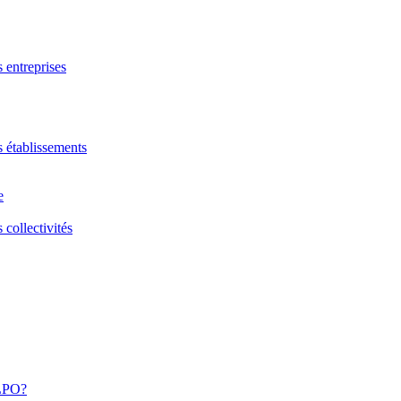
s entreprises
s établissements
e
 collectivités
 LPO?