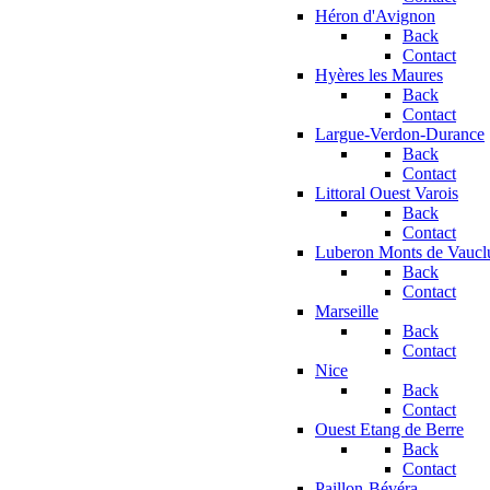
Héron d'Avignon
Back
Contact
Hyères les Maures
Back
Contact
Largue-Verdon-Durance
Back
Contact
Littoral Ouest Varois
Back
Contact
Luberon Monts de Vaucl
Back
Contact
Marseille
Back
Contact
Nice
Back
Contact
Ouest Etang de Berre
Back
Contact
Paillon-Bévéra