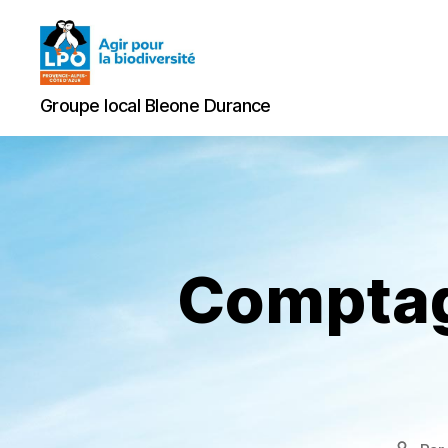
Groupe
Groupe local Bleone Durance
local
Comptag
Bleone
Durance