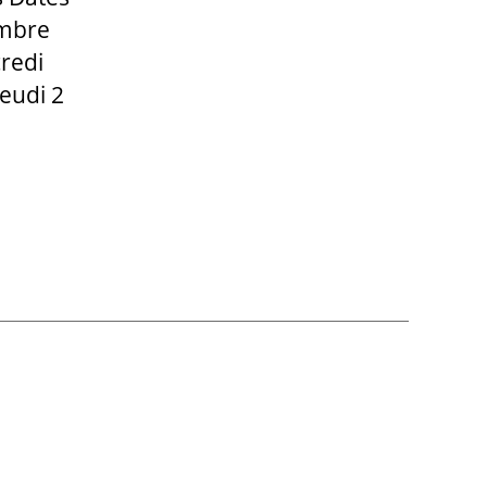
embre
redi
eudi 2