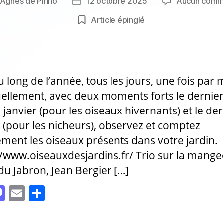
Agnès de Pinho
12 octobre 2025
Aucun comm
r
Date
de
Article épinglé
e
l’article
u long de l’année, tous les jours, une fois par 
ellement, avec deux moments forts le dernie
 janvier (pour les oiseaux hivernants) et le der
 (pour les nicheurs), observez et comptez
ment les oiseaux présents dans votre jardin.
//www.oiseauxdesjardins.fr/ Trio sur la mange
 du Jabron, Jean Bergier […]
M
E
P
as
m
a