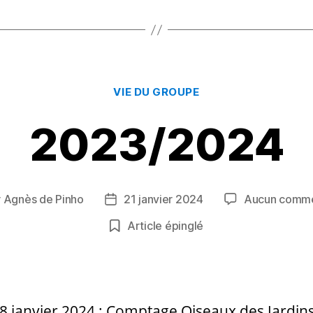
to
ai
rt
d
l
a
o
g
n
er
Catégories
VIE DU GROUPE
2023/2024
r
Agnès de Pinho
21 janvier 2024
Aucun comme
r
Date
de
Article épinglé
le
l’article
28 janvier 2024 : Comptage Oiseaux des Jardin