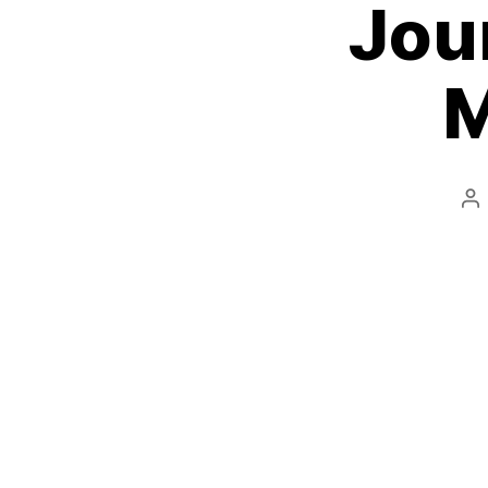
Jou
M
A
d
l’