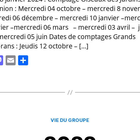
nion : Mercredi 04 octobre – mercredi 8 nov
edi 06 décembre – mercredi 10 janvier –merc
rier –mercredi 06 mars – mercredi 03 avril – j
mercredi 05 juin Dates de comptages Grands
ans : Jeudis 12 octobre – […]
M
E
P
as
m
a
to
ai
rt
d
l
a
o
g
n
er
Catégories
VIE DU GROUPE