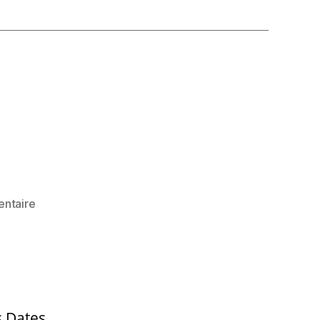
sur
ntaire
2023/2024
s Dates