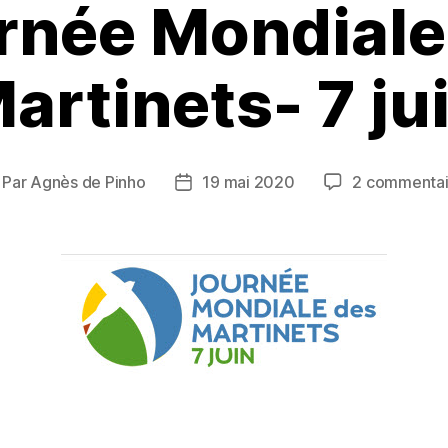
rnée Mondiale
artinets- 7 ju
Par
Agnès de Pinho
19 mai 2020
2 commentai
uteur
Date
e
de
article
l’article