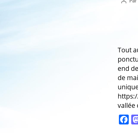
Par
Auteu
de
l’articl
Tout a
ponctu
end de
de mai
unique
https:
vallée
F
a