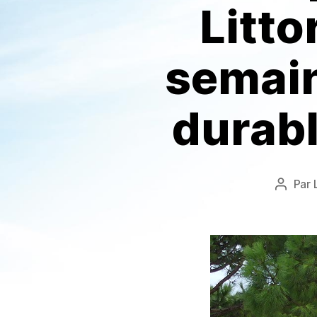
Litto
semai
durabl
Par
Auteur
de
l’articl