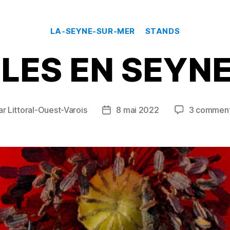
n
er
Catégories
LA-SEYNE-SUR-MER
STANDS
LLES EN SEYNE
ar
Littoral-Ouest-Varois
8 mai 2022
3 comment
eur
Date
de
icle
l’article