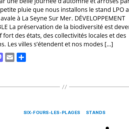
par une belle journée d’automne et arrosés pa
petite pluie que nous installons le stand LPO 
Navale à La Seyne Sur Mer. DÉVELOPPEMENT
E La préservation de la biodiversité est dev
f fort des états, des collectivités locales et des
ns. Les villes s’étendent et nos modes […]
M
E
P
as
m
a
to
ai
rt
d
l
a
o
g
n
er
Catégories
SIX-FOURS-LES-PLAGES
STANDS