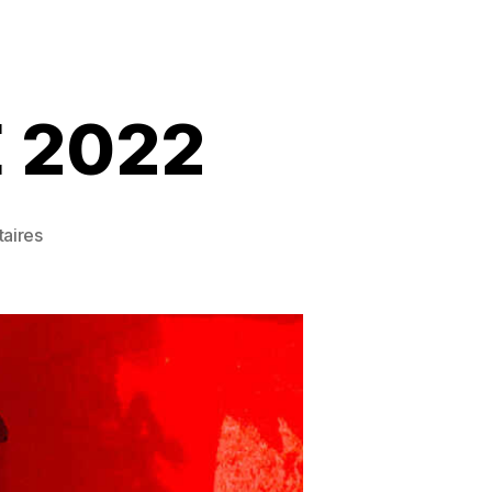
 2022
sur
aires
ABEILLES
EN
SEYNE
2022