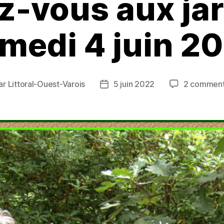
-vous aux jar
medi 4 juin 2
ar
Littoral-Ouest-Varois
5 juin 2022
2 comment
eur
Date
de
icle
l’article