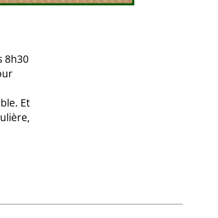
s 8h30
our
s
ble. Et
ulière,