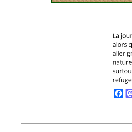
La jou
alors 
aller 
nature
surtou
refuge
F
a
c
e
b