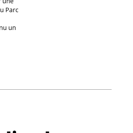
r une
au Parc
enu un