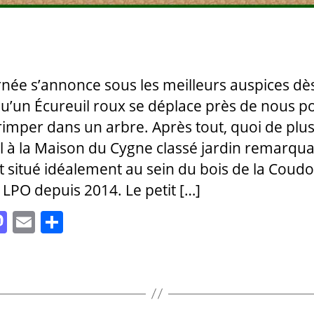
rnée s’annonce sous les meilleurs auspices dè
qu’un Écureuil roux se déplace près de nous p
grimper dans un arbre. Après tout, quoi de plu
l à la Maison du Cygne classé jardin remarqua
t situé idéalement au sein du bois de la Coudo
 LPO depuis 2014. Le petit […]
M
E
P
as
m
a
to
ai
rt
d
l
a
o
g