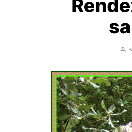
Rendez
sa
P
Aut
de
l’art