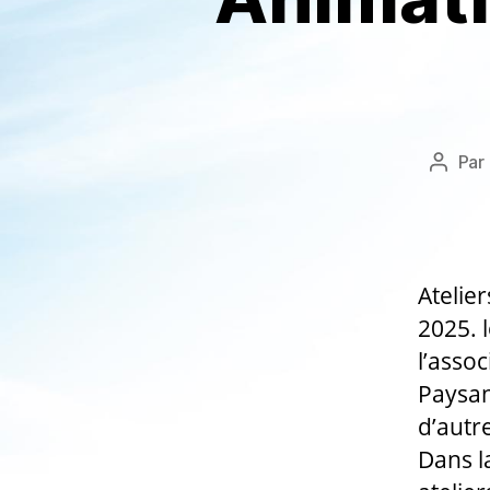
Par
Auteu
de
l’articl
Atelie
2025. 
l’asso
Paysan
d’autr
Dans la