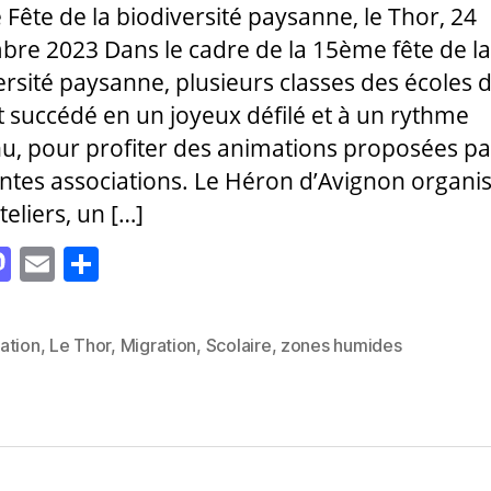
Fête de la biodiversité paysanne, le Thor, 24
re 2023 Dans le cadre de la 15ème fête de la
ersité paysanne, plusieurs classes des écoles 
t succédé en un joyeux défilé et à un rythme
u, pour profiter des animations proposées pa
entes associations. Le Héron d’Avignon organis
eliers, un […]
M
E
P
as
m
a
to
ai
rt
ation
,
Le Thor
,
Migration
,
Scolaire
,
zones humides
es
d
l
a
o
g
n
er