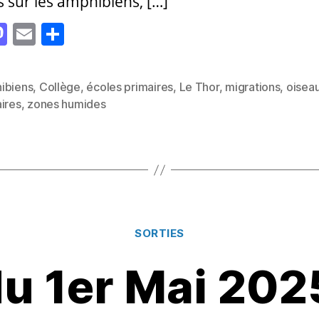
rs sur les amphibiens, […]
M
E
P
as
m
a
to
ai
rt
ibiens
,
Collège
,
écoles primaires
,
Le Thor
,
migrations
,
oisea
d
l
a
es
ires
,
zones humides
o
g
n
er
Catégories
SORTIES
u 1er Mai 202