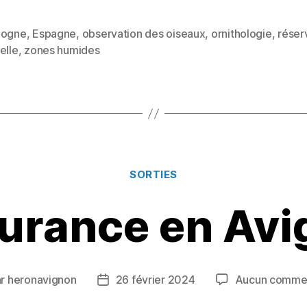
as
m
a
to
ai
rt
logne
,
Espagne
,
observation des oiseaux
,
ornithologie
,
réser
d
l
a
es
elle
,
zones humides
o
g
n
er
Catégories
SORTIES
urance en Av
ar
heronavignon
26 février 2024
Aucun commen
ur
Date
de