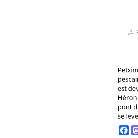
Au
de
l’ar
Petxine
pescai
est de
Héron 
pont d
se leve
F