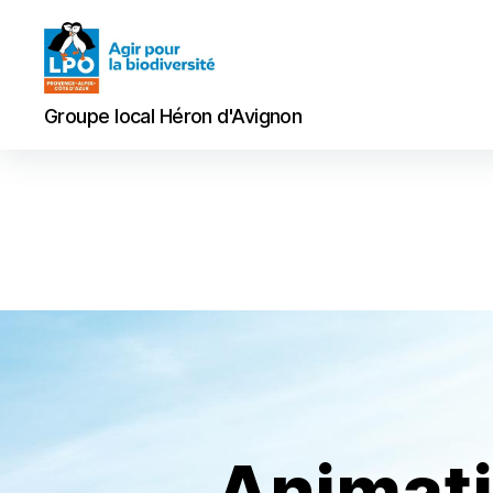
Groupe
Groupe local Héron d'Avignon
local
Héron
d'Avignon
Animati