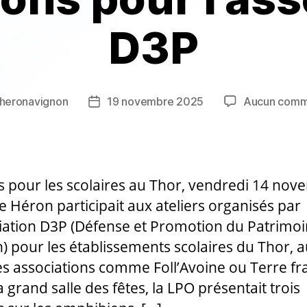
D3P
heronavignon
19 novembre 2025
Aucun comm
r
Date
de
e
l’article
rs pour les scolaires au Thor, vendredi 14 no
le Héron participait aux ateliers organisés par
ciation D3P (Défense et Promotion du Patrimo
) pour les établissements scolaires du Thor, a
es associations comme Foll’Avoine ou Terre frag
 grand salle des fêtes, la LPO présentait trois