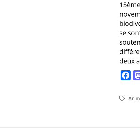
15ème 
novemb
biodiv
se son
souten
différ
deux at
F
a
c
Anim
Étiquett
e
b
o
o