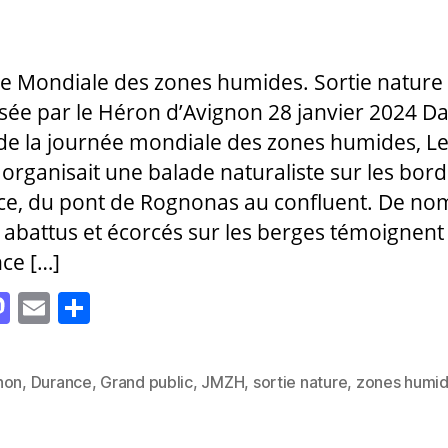
cle
l’article
e Mondiale des zones humides. Sortie nature
sée par le Héron d’Avignon 28 janvier 2024 Da
de la journée mondiale des zones humides, L
organisait une balade naturaliste sur les bord
e, du pont de Rognonas au confluent. De n
 abattus et écorcés sur les berges témoignent 
ce […]
M
E
P
as
m
a
to
ai
rt
non
,
Durance
,
Grand public
,
JMZH
,
sortie nature
,
zones humi
es
d
l
a
o
g