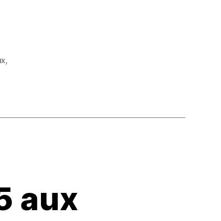
ux
,
5 aux