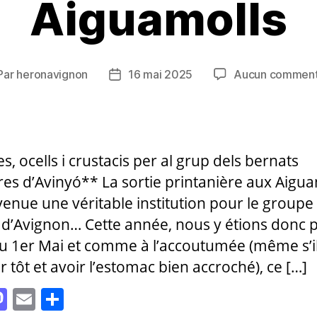
Aiguamolls
Par
heronavignon
16 mai 2025
Aucun comment
teur
Date
de
ticle
l’article
s, ocells i crustacis per al grup dels bernats
res d’Avinyó** La sortie printanière aux Aigua
venue une véritable institution pour le groupe
d’Avignon… Cette année, nous y étions donc p
u 1er Mai et comme à l’accoutumée (même s’il
r tôt et avoir l’estomac bien accroché), ce […]
M
E
P