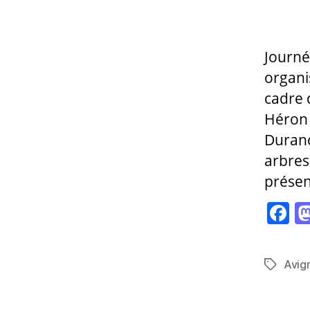
l’arti
Journé
organi
cadre 
Héron 
Duranc
arbres
présen
F
a
c
Avig
Étiquett
e
b