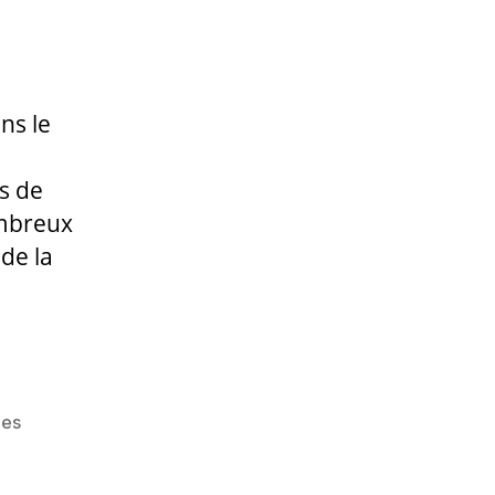
Durance
en
Avignon
ns le
e
s de
ombreux
de la
des