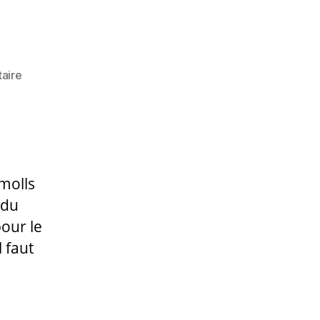
sur
aire
WE
du
1er
Mai
2025
aux
molls
Aiguamolls
 du
our le
 faut