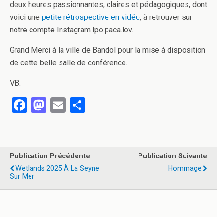
deux heures passionnantes, claires et pédagogiques, dont
voici une
petite rétrospective en vidéo
, à retrouver sur
notre compte Instagram lpo.paca.lov.
Grand Merci à la ville de Bandol pour la mise à disposition
de cette belle salle de conférence.
VB.
F
M
E
P
a
a
m
ar
ce
st
ail
ta
b
o
g
Publication Précédente
Publication Suivante
o
d
er
Wetlands 2025 À La Seyne
Hommage
Sur Mer
o
o
k
n