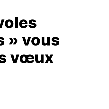
voles
s » vous
rs vœux