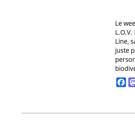
l’art
Le wee
L.O.V.
Line, 
juste 
person
biodiv
F
a
c
e
b
o