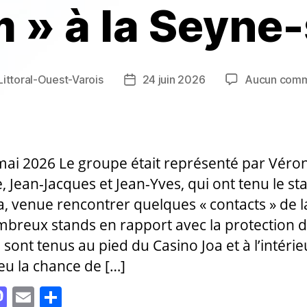
 » à la Seyne
Littoral-Ouest-Varois
24 juin 2026
Aucun comm
Date
de
e
l’article
mai 2026 Le groupe était représenté par Véro
, Jean-Jacques et Jean-Yves, qui ont tenu le sta
ia, venue rencontrer quelques « contacts » de l
breux stands en rapport avec la protection d
sont tenus au pied du Casino Joa et à l’intérieu
eu la chance de […]
M
E
P