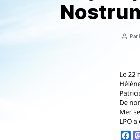
Nostrum
Par
Auteur
de
l’articl
Le 22 
Hélène
Patric
De nom
Mer se 
LPO a 
F