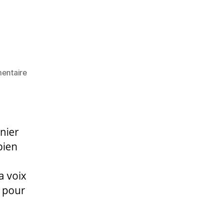
sur
entaire
Hommage
nier
bien
a voix
e pour