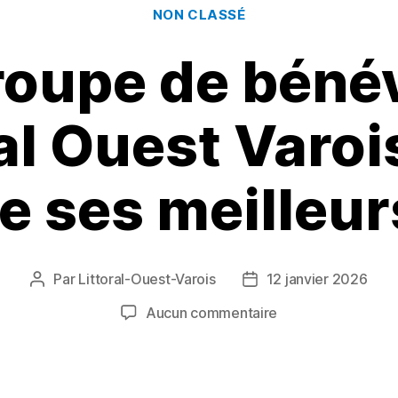
Catégories
NON CLASSÉ
roupe de béné
ral Ouest Varoi
e ses meilleu
Par
Littoral-Ouest-Varois
12 janvier 2026
Auteur
Date
de
de
sur
Aucun commentaire
l’article
l’article
Le
groupe
de
bénévoles