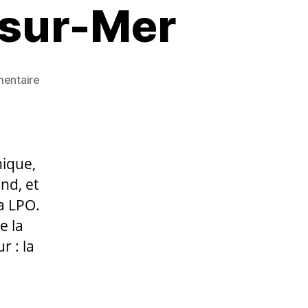
-sur-Mer
sur
entaire
Le
groupe
LOV
au
nique,
salon
« Mare
nd, et
Nostrum »
a LPO.
à
e la
la
r : la
Seyne-
sur-
Mer