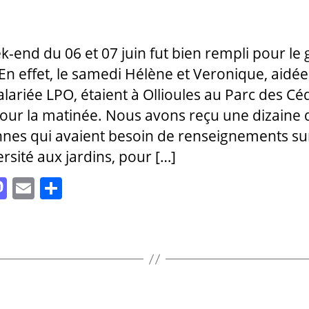
icle
l’article
k-end du 06 et 07 juin fut bien rempli pour le
 En effet, le samedi Hélène et Veronique, aidée
salariée LPO, étaient à Ollioules au Parc des Cé
pour la matinée. Nous avons reçu une dizaine 
nes qui avaient besoin de renseignements sur
ersité aux jardins, pour […]
M
E
P
as
m
a
to
ai
rt
d
l
a
o
g
n
er