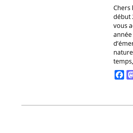
Chers l
début 
vous a
année 
d’émer
nature
temps,
F
a
c
e
b
o
o