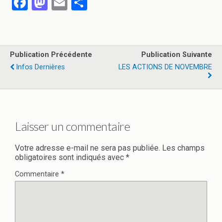
F
M
E
P
a
a
m
ar
ce
st
ail
ta
b
o
g
Publication Précédente
Publication Suivante
o
d
er
Infos Dernières
LES ACTIONS DE NOVEMBRE
o
o
k
n
Laisser un commentaire
Votre adresse e-mail ne sera pas publiée.
Les champs
obligatoires sont indiqués avec
*
Commentaire
*