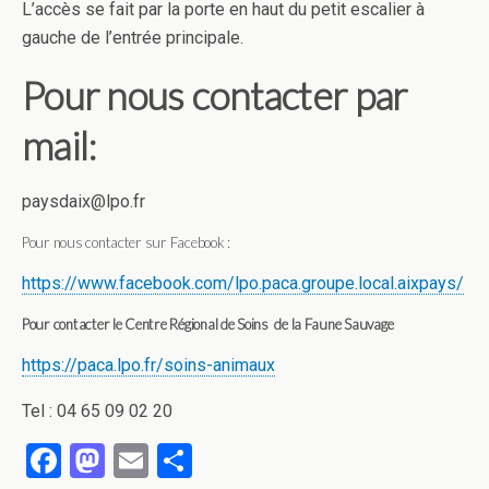
L’accès se fait par la porte en haut du petit escalier à
gauche de l’entrée principale.
Pour nous contacter par
mail:
paysdaix@lpo.fr
Pour nous contacter sur Facebook :
https://www.facebook.com/lpo.paca.groupe.local.aixpays/
Pour contacter le Centre Régional de Soins de la Faune Sauvage
https://paca.lpo.fr/soins-animaux
Tel : 04 65 09 02 20
F
M
E
P