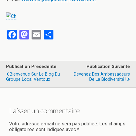
F
M
E
P
a
a
m
ar
ce
st
ail
ta
b
o
g
Publication Précédente
Publication Suivante
o
d
er
Bienvenue Sur Le Blog Du
Devenez Des Ambassadeurs
Groupe Local Ventoux
De La Biodiversité !
o
o
k
n
Laisser un commentaire
Votre adresse e-mail ne sera pas publiée.
Les champs
obligatoires sont indiqués avec
*