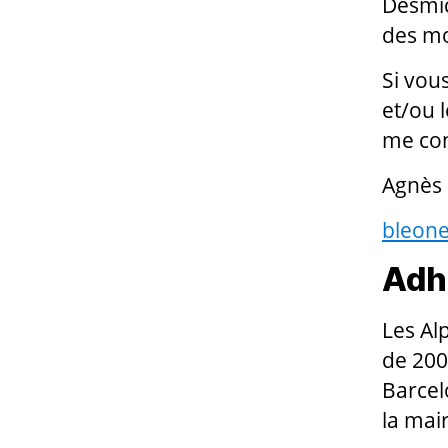
Desmic
des mo
Si vou
et/ou 
me con
Agnès 
bleone
Adh
Les Al
de 200
Barcel
la mai