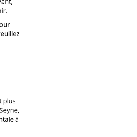
ant,
ir.
jour
euillez
 plus
 Seyne,
tale à