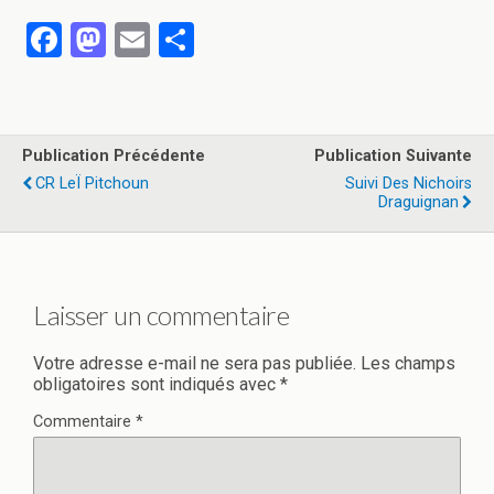
F
M
E
P
a
a
m
ar
ce
st
ail
ta
b
o
g
Publication Précédente
Publication Suivante
o
d
er
CR LeÏ Pitchoun
Suivi Des Nichoirs
Draguignan
o
o
k
n
Laisser un commentaire
Votre adresse e-mail ne sera pas publiée.
Les champs
obligatoires sont indiqués avec
*
Commentaire
*