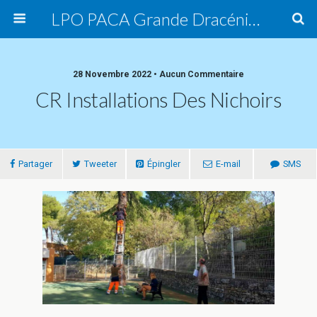
LPO PACA Grande Dracénie, groupe local
28 Novembre 2022 • Aucun Commentaire
CR Installations Des Nichoirs
Partager
Tweeter
Épingler
E-mail
SMS