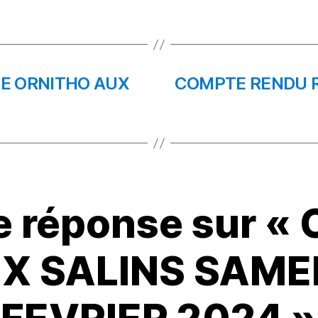
to
ai
rt
d
l
a
o
g
n
er
IE ORNITHO AUX
COMPTE RENDU RE
 réponse sur « 
X SALINS SAME