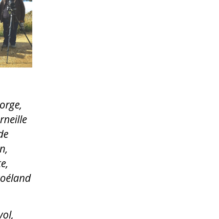
gorge,
neille
de
n,
e,
goéland
vol,