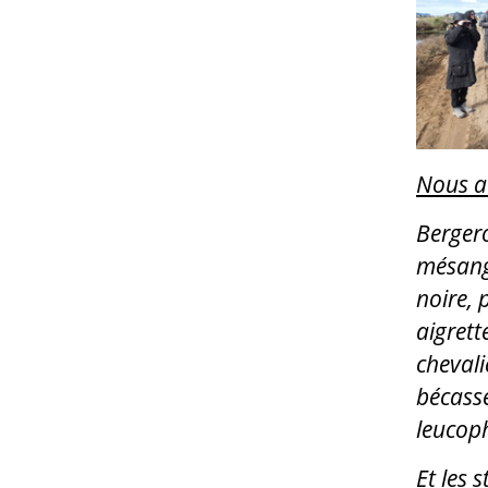
Nous av
Bergero
mésange
noire, 
aigrett
chevali
bécass
leucoph
Et les 