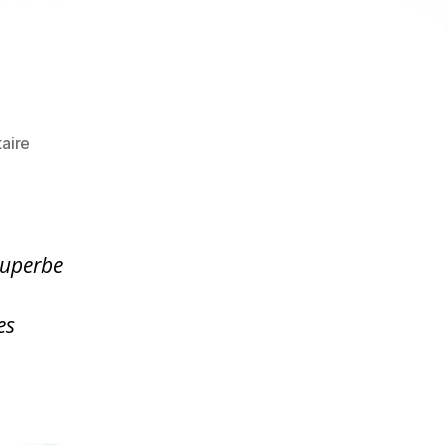
sur
aire
CR
–
VIEUX
SALINS
superbe
SAMEDI
24
FEVRIER
es
2024