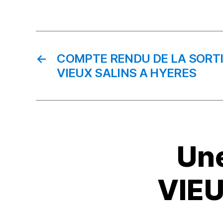
c
e
b
o
←
COMPTE RENDU DE LA SORT
VIEUX SALINS A HYERES
o
k
Une
VIEU