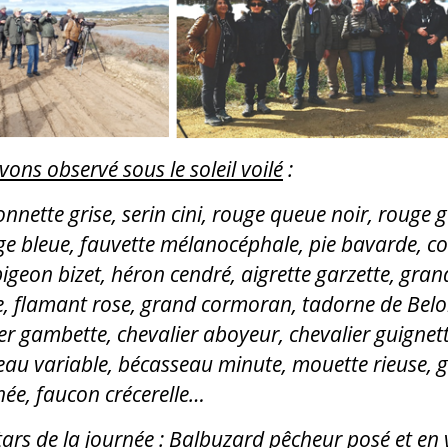
ons observé sous le soleil voilé
:
nnette grise, serin cini, rouge queue noir, rouge 
 bleue, fauvette mélanocéphale, pie bavarde, cor
pigeon bizet, héron cendré, aigrette garzette, gran
e, flamant rose, grand cormoran, tadorne de Belo
er gambette, chevalier aboyeur, chevalier guignett
eau variable, bécasseau minute, mouette rieuse, 
ée, faucon crécerelle…
stars de la journée
: Balbuzard pêcheur posé et en 