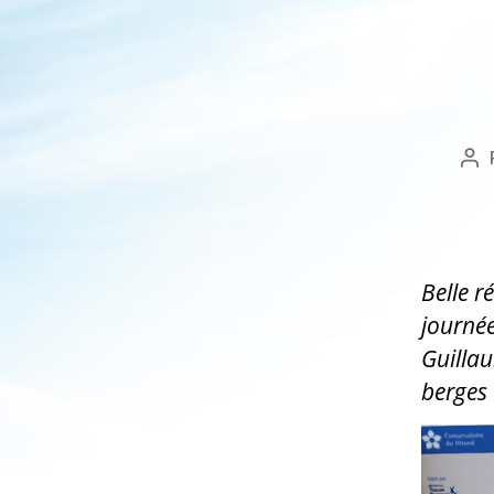
Au
de
l’a
Belle r
journée
Guilla
berges 