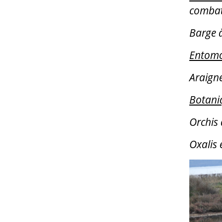
combatt
Barge à
Entomo
Araigné
Botan
Orchis
Oxalis