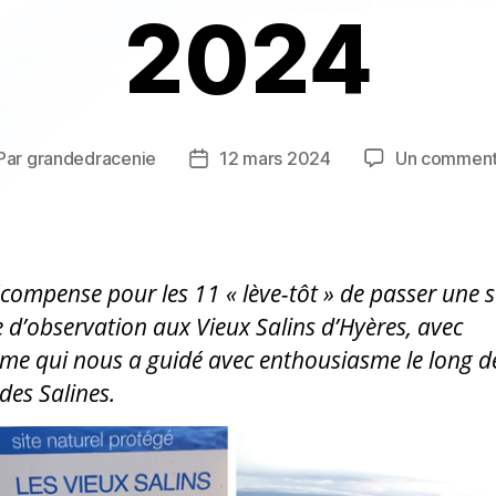
2024
Par
grandedracenie
12 mars 2024
Un comment
teur
Date
de
rticle
l’article
écompense pour les 11 « lève-tôt » de passer une 
 d’observation aux Vieux Salins d’Hyères, avec
ume qui nous a guidé avec enthousiasme le long d
des Salines.