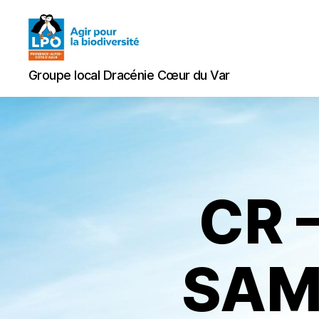
Groupe
Groupe local Dracénie Cœur du Var
local
Dracénie
Cœur
du
Var
CR 
SAM