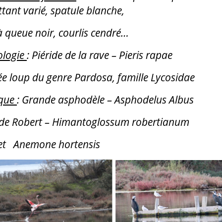
ant varié, spatule blanche,
 queue noir, courlis cendré…
logie
: Piéride de la rave – Pieris rapae
e loup du genre Pardosa, famille Lycosidae
ique
: Grande asphodèle – Asphodelus Albus
 de Robert – Himantoglossum robertianum
 et Anemone hortensis