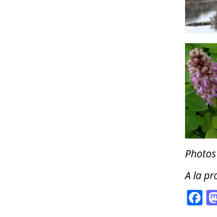
Photos 
A la pr
F
a