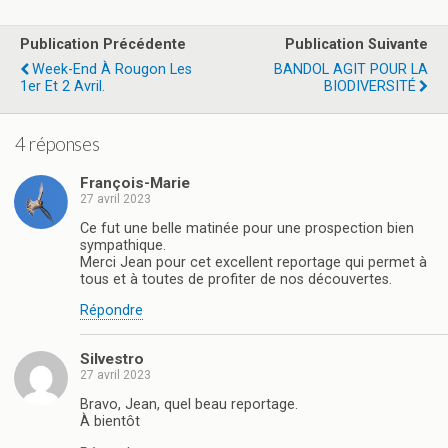
ce
st
ail
ta
b
o
g
Publication Précédente
Publication Suivante
o
d
er
Week-End À Rougon Les
BANDOL AGIT POUR LA
1er Et 2 Avril.
BIODIVERSITÉ
o
o
k
n
4 réponses
François-Marie
27 avril 2023
Ce fut une belle matinée pour une prospection bien
sympathique.
Merci Jean pour cet excellent reportage qui permet à
tous et à toutes de profiter de nos découvertes.
Répondre
Silvestro
27 avril 2023
Bravo, Jean, quel beau reportage.
À bientôt