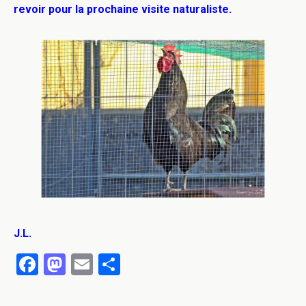
revoir pour la prochaine visite naturaliste.
J.L.
F
M
E
P
a
a
m
ar