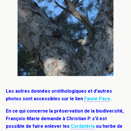
Les autres données ornithologiques et d’autres
photos sont accessibles sur le lien
Faune Paca
.
En ce qui concerne la préservation de la biodiversité,
François-Marie demande à Christian P. s’il est
possible de faire enlever les
Cordatéria
ou herbe de