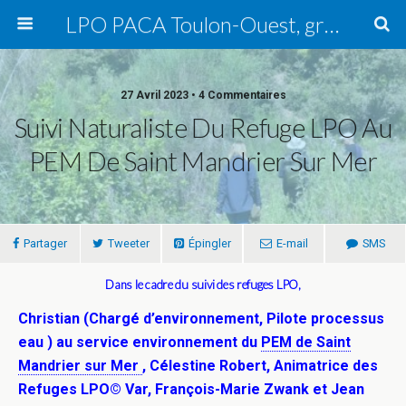
LPO PACA Toulon-Ouest, groupe local
27 Avril 2023 • 4 Commentaires
Suivi Naturaliste Du Refuge LPO Au
PEM De Saint Mandrier Sur Mer
Partager
Tweeter
Épingler
E-mail
SMS
Dans le cadre du suivi des refuges LPO,
Christian (Chargé d’environnement, Pilote processus
eau )
au service environnement du
PEM de Saint
Mandrier sur Mer
, Célestine Robert, Animatrice des
Refuges LPO© Var,
François-Marie Zwank et Jean