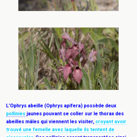
L’Ophrys abeille (Ophrys apifera) possède deux
pollinies
jaunes pouvant se coller sur le thorax des
abeilles mâles qui viennent les visiter,
croyant avoir
trouvé une femelle avec laquelle ils tentent de