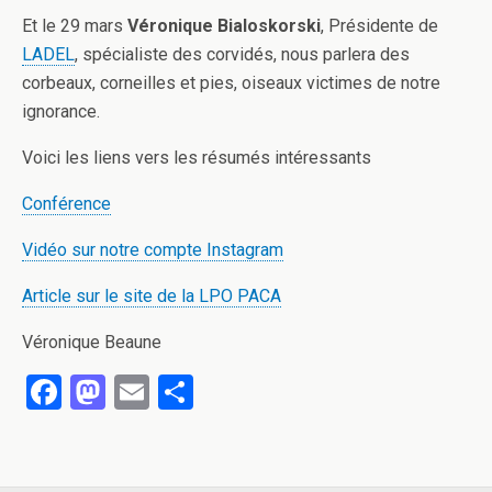
Et le 29 mars
Véronique Bialoskorski
, Présidente de
LADEL
, spécialiste des corvidés, nous parlera des
corbeaux, corneilles et pies, oiseaux victimes de notre
ignorance.
Voici les liens vers les résumés intéressants
Conférence
Vidéo sur notre compte Instagram
Article sur le site de la LPO PACA
Véronique Beaune
F
M
E
P
a
a
m
ar
ce
st
ail
ta