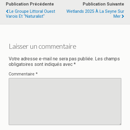
b
o
g
Publication Précédente
Publication Suivante
o
d
er
Le Groupe Littoral Ouest
Wetlands 2025 À La Seyne Sur
Varois Et "Naturalist"
Mer
o
o
k
n
Laisser un commentaire
Votre adresse e-mail ne sera pas publiée.
Les champs
obligatoires sont indiqués avec
*
Commentaire
*