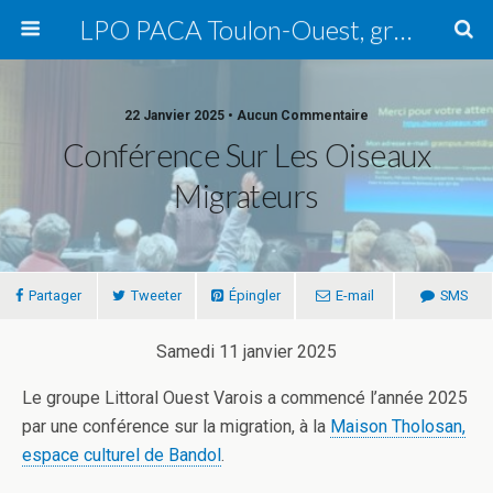
LPO PACA Toulon-Ouest, groupe local
22 Janvier 2025 • Aucun Commentaire
Conférence Sur Les Oiseaux
Migrateurs
Partager
Tweeter
Épingler
E-mail
SMS
Samedi 11 janvier 2025
Le groupe Littoral Ouest Varois a commencé l’année 2025
par une conférence sur la migration, à la
Maison Tholosan,
espace culturel de Bandol
.