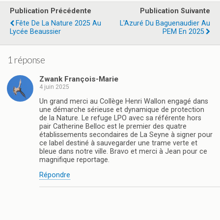
b
o
g
Publication Précédente
Publication Suivante
o
d
er
Fête De La Nature 2025 Au
L'Azuré Du Baguenaudier Au
Lycée Beaussier
PEM En 2025
o
o
k
n
1 réponse
Zwank François-Marie
4 juin 2025
Un grand merci au Collège Henri Wallon engagé dans
une démarche sérieuse et dynamique de protection
de la Nature. Le refuge LPO avec sa référente hors
pair Catherine Belloc est le premier des quatre
établissements secondaires de La Seyne à signer pour
ce label destiné à sauvegarder une trame verte et
bleue dans notre ville. Bravo et merci à Jean pour ce
magnifique reportage.
Répondre