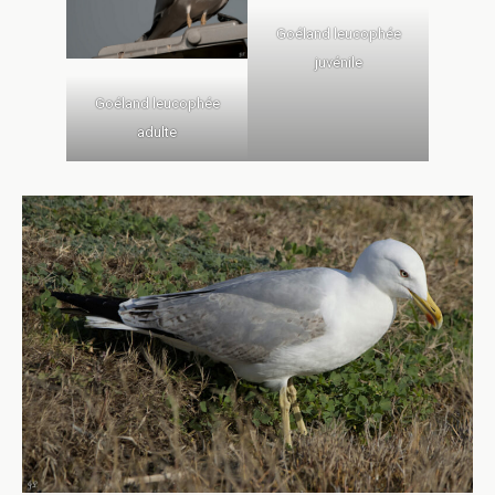
Goéland leucophée
juvénile
Goéland leucophée
adulte