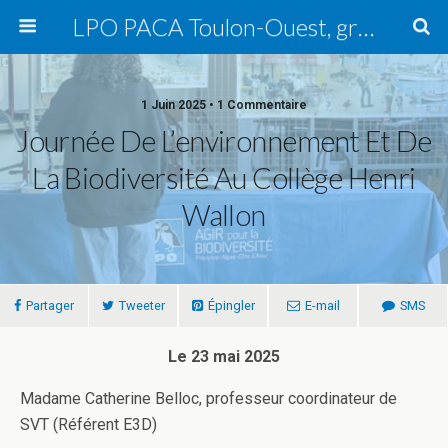
LPO PACA Toulon-Ouest, groupe local
1 Juin 2025 • 1 Commentaire
Journée De L’environnement Et De
La Biodiversité Au Collège Henri
Wallon
Partager
Tweeter
Épingler
E-mail
SMS
Le 23 mai 2025
Madame Catherine Belloc, professeur coordinateur de
SVT (Référent E3D)