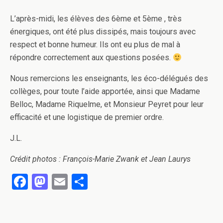
L’après-midi, les élèves des 6ème et 5ème , très
énergiques, ont été plus dissipés, mais toujours avec
respect et bonne humeur. Ils ont eu plus de mal à
répondre correctement aux questions posées.
Nous remercions les enseignants, les éco-délégués des
collèges, pour toute l’aide apportée, ainsi que Madame
Belloc, Madame Riquelme, et Monsieur Peyret pour leur
efficacité et une logistique de premier ordre.
J.L.
Crédit photos : François-Marie Zwank et Jean Laurys
F
M
E
P
a
a
m
ar
ce
st
ail
ta