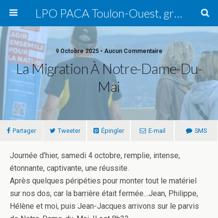
LPO PACA Toulon-Ouest, groupe local
9 Octobre 2025 • Aucun Commentaire
La Migration À Notre-Dame-Du-
Mai
Partager
Tweeter
Épingler
E-mail
SMS
Journée d’hier, samedi 4 octobre, remplie, intense,
étonnante, captivante, une réussite.
Après quelques péripéties pour monter tout le matériel
sur nos dos, car la barrière était fermée…Jean, Philippe,
Hélène et moi, puis Jean-Jacques arrivons sur le parvis