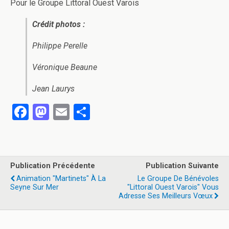
Pour le Groupe Littoral Ouest Varois
Crédit photos :
Philippe Perelle
Véronique Beaune
Jean Laurys
F
M
E
P
a
a
m
ar
ce
st
ail
ta
b
o
g
Publication Précédente
Publication Suivante
o
d
er
Animation "Martinets" À La
Le Groupe De Bénévoles
Seyne Sur Mer
"Littoral Ouest Varois" Vous
o
o
Adresse Ses Meilleurs Vœux
k
n