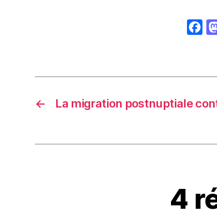
F
a
c
e
b
o
←
La migration postnuptiale con
o
k
4 r