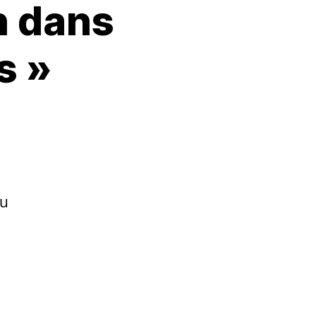
n dans
s »
au