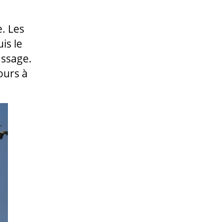
. Les
is le
assage.
ours à