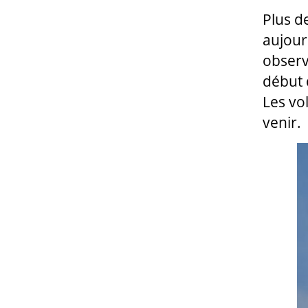
Plus d
aujour
observ
début 
Les vo
venir.