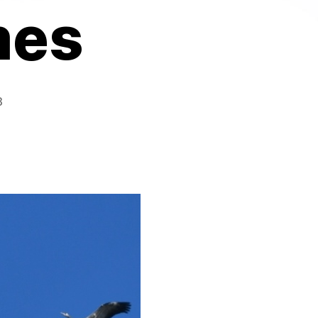
mes
8