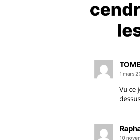
cendr
le
TOMB
1 mars 2
Vu ce 
dessus
Rapha
10 novem