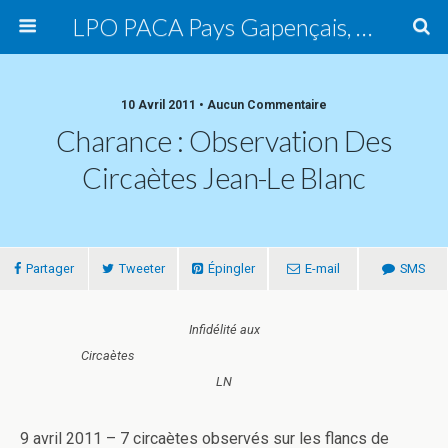
LPO PACA Pays Gapençais, groupe local
10 Avril 2011 • Aucun Commentaire
Charance : Observation Des
Circaètes Jean-Le Blanc
Partager
Tweeter
Épingler
E-mail
SMS
Infidélité aux
Circaètes
LN
9 avril 2011 – 7 circaètes observés sur les flancs de