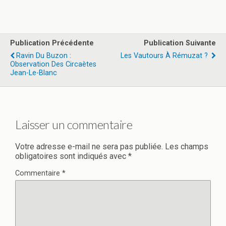
a
a
m
ar
ce
st
ail
ta
b
o
g
Publication Précédente
Publication Suivante
o
d
er
Ravin Du Buzon :
Les Vautours À Rémuzat ?
Observation Des Circaètes
o
o
Jean-Le-Blanc
k
n
Laisser un commentaire
Votre adresse e-mail ne sera pas publiée.
Les champs
obligatoires sont indiqués avec
*
Commentaire
*