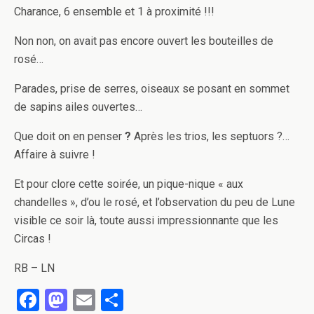
Charance, 6 ensemble et 1 à proximité !!!
Non non, on avait pas encore ouvert les bouteilles de
rosé…
Parades, prise de serres, oiseaux se posant en sommet
de sapins ailes ouvertes…
Que doit on en penser
?
Après les trios, les septuors ?…
Affaire à suivre !
Et pour clore cette soirée, un pique-nique « aux
chandelles », d’ou le rosé, et l’observation du peu de Lune
visible ce soir là, toute aussi impressionnante que les
Circas !
RB – LN
F
M
E
P