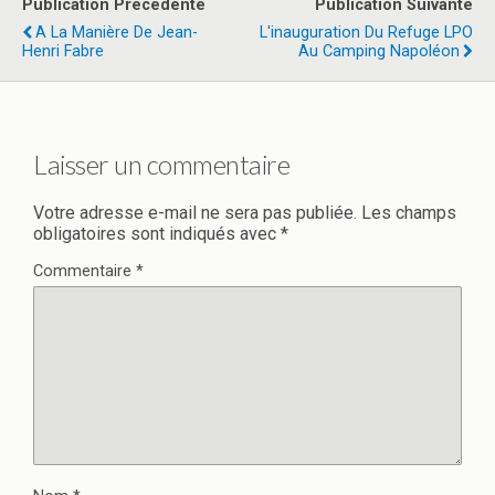
Publication Précédente
Publication Suivante
o
d
er
A La Manière De Jean-
L'inauguration Du Refuge LPO
Henri Fabre
Au Camping Napoléon
o
o
k
n
Laisser un commentaire
Votre adresse e-mail ne sera pas publiée.
Les champs
obligatoires sont indiqués avec
*
Commentaire
*