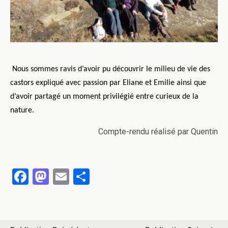
Nous sommes ravis d’avoir pu découvrir le milieu de vie des
castors expliqué avec passion par Eliane et Emilie ainsi que
d’avoir partagé un moment privilégié entre curieux de la
nature.
Compte-rendu réalisé par Quentin
F
M
E
P
a
a
m
ar
ce
st
ail
ta
b
o
g