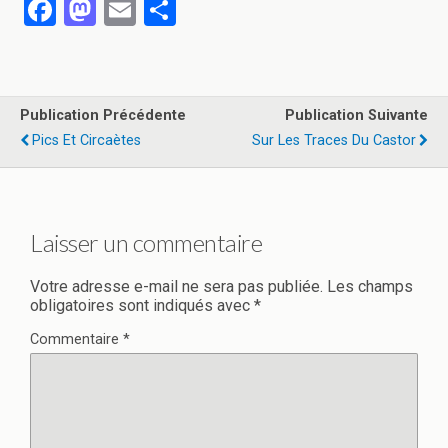
F
M
E
P
a
a
m
ar
ce
st
ail
ta
b
o
g
Publication Précédente
Publication Suivante
o
d
er
Pics Et Circaètes
Sur Les Traces Du Castor
o
o
k
n
Laisser un commentaire
Votre adresse e-mail ne sera pas publiée.
Les champs
obligatoires sont indiqués avec
*
Commentaire
*