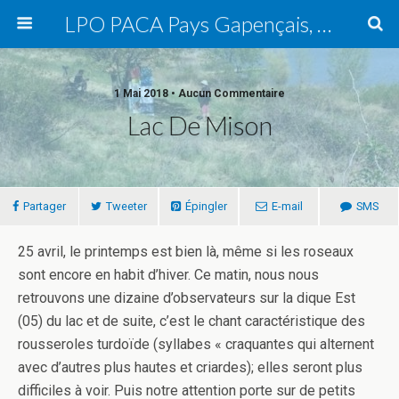
LPO PACA Pays Gapençais, groupe local
1 Mai 2018 • Aucun Commentaire
Lac De Mison
Partager
Tweeter
Épingler
E-mail
SMS
25 avril, le printemps est bien là, même si les roseaux
sont encore en habit d’hiver. Ce matin, nous nous
retrouvons une dizaine d’observateurs sur la dique Est
(05) du lac et de suite, c’est le chant caractéristique des
rousseroles turdoïde (syllabes « craquantes qui alternent
avec d’autres plus hautes et criardes); elles seront plus
difficiles à voir. Puis notre attention porte sur de petits