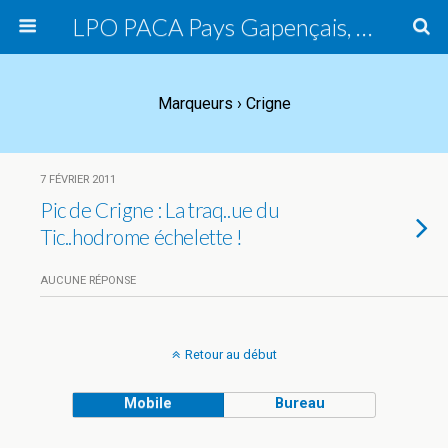
LPO PACA Pays Gapençais, groupe local
Marqueurs › Crigne
7 FÉVRIER 2011
Pic de Crigne : La traq..ue du
Tic..hodrome échelette !
AUCUNE RÉPONSE
Retour au début
Mobile
Bureau