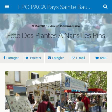
LPO PACA Pays Sainte Baume, groupe local
9 Mai 2015 • Aucun Commentaire
Fête Des Plantes À Nans Les Pins
Partager
Tweeter
Épingler
E-mail
SMS