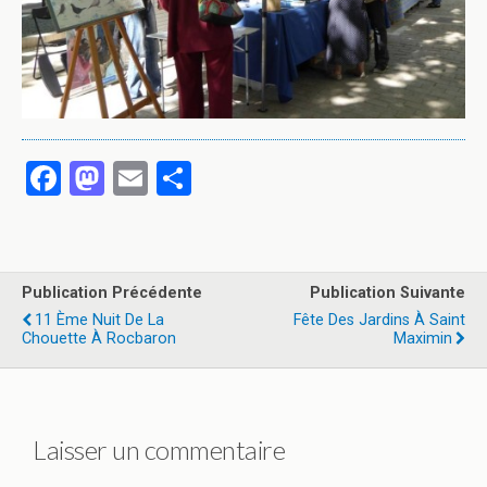
F
M
E
P
a
a
m
ar
ce
st
ail
ta
b
o
g
Publication Précédente
Publication Suivante
o
d
er
11 Ème Nuit De La
Fête Des Jardins À Saint
Chouette À Rocbaron
Maximin
o
o
k
n
Laisser un commentaire