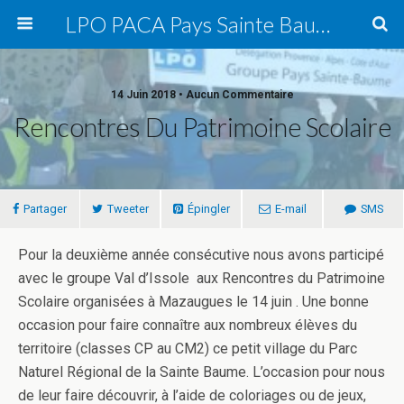
LPO PACA Pays Sainte Baume, groupe local
14 Juin 2018 • Aucun Commentaire
Rencontres Du Patrimoine Scolaire
Partager
Tweeter
Épingler
E-mail
SMS
Pour la deuxième année consécutive nous avons participé
avec le groupe Val d’Issole aux
Rencontres
du Patrimoine
Scolaire
organisées à Mazaugues le
14
juin
. Une bonne
occasion pour faire connaître aux nombreux élèves du
territoire (classes CP au CM2) ce petit village du Parc
Naturel Régional de la Sainte Baume. L’occasion pour nous
de leur faire découvrir, à l’aide de coloriages ou de jeux,