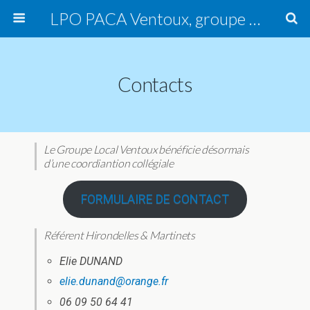
LPO PACA Ventoux, groupe local
Contacts
Le Groupe Local Ventoux bénéficie désormais
d’une coordiantion collégiale
FORMULAIRE DE CONTACT
Référent Hirondelles & Martinets
Elie DUNAND
elie.dunand@orange.fr
06 09 50 64 41