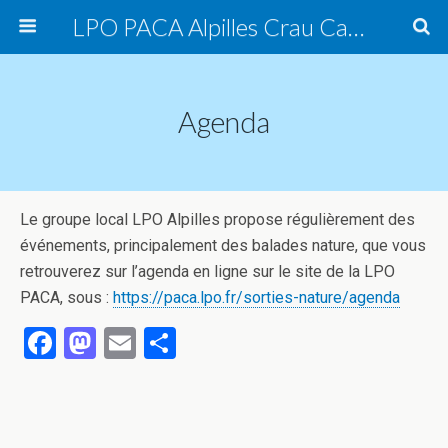
LPO PACA Alpilles Crau Camargue, groupe local
Agenda
Le groupe local LPO Alpilles propose régulièrement des
événements, principalement des balades nature, que vous
retrouverez sur l’agenda en ligne sur le site de la LPO
PACA, sous :
https://paca.lpo.fr/sorties-nature/agenda
F
M
E
P
a
a
m
ar
ce
st
ail
ta
b
o
g