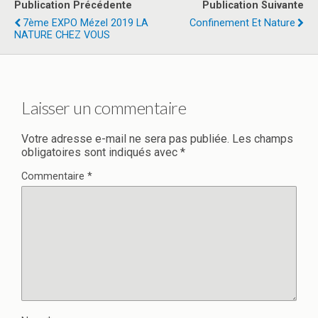
Publication Précédente
Publication Suivante
o
d
er
7ème EXPO Mézel 2019 LA
Confinement Et Nature
NATURE CHEZ VOUS
o
o
k
n
Laisser un commentaire
Votre adresse e-mail ne sera pas publiée.
Les champs
obligatoires sont indiqués avec
*
Commentaire
*