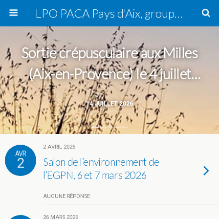
LPO PACA Pays d'Aix, groupe local
Sortie crépusculaire aux Milles
(Aix-en-Provence) le 4 juillet
2026
14 JUILLET 2026
2 AVRIL 2026
AVR
2
Salon de l’environnement de
l’EGPN, 6 et 7 mars 2026
AUCUNE RÉPONSE
26 MARS 2026