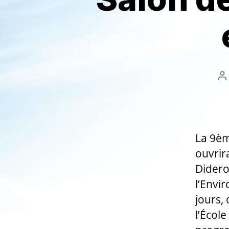
A
d
l’
La 9èm
ouvrir
Didero
l’Envi
jours,
l’Écol