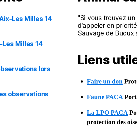
"Si vous trouvez u
Aix-Les Milles 14
d'appeler en priori
Sauvage de Buoux a
-Les Milles 14
Liens uti
observations lors
Faire un don
Prot
les observations
Faune PACA
Porta
La LPO PACA
Por
protection des oi