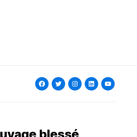
Facebook
Twitter
Instagram
Linkedin
YouTube
uvage blessé