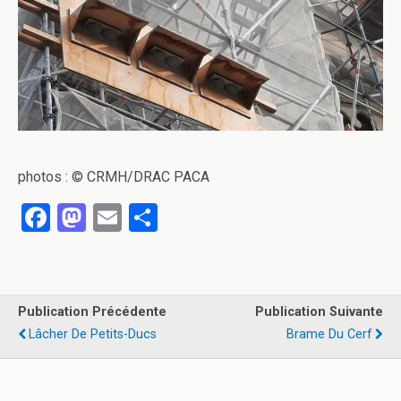
photos : © CRMH/DRAC PACA
F
M
E
P
a
a
m
ar
ce
st
ail
ta
b
o
g
Publication Précédente
Publication Suivante
o
d
er
Lâcher De Petits-Ducs
Brame Du Cerf
o
o
k
n