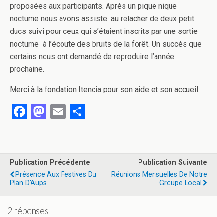
proposées aux participants. Après un pique nique
nocturne nous avons assisté au relacher de deux petit
ducs suivi pour ceux qui s’étaient inscrits par une sortie
nocturne à l’écoute des bruits de la forêt. Un succès que
certains nous ont demandé de reproduire l’année
prochaine.
Merci à la fondation Itencia pour son aide et son accueil.
F
M
E
P
a
a
m
ar
ce
st
ail
ta
b
o
g
Publication Précédente
Publication Suivante
o
d
er
Présence Aux Festives Du
Réunions Mensuelles De Notre
Plan D'Aups
Groupe Local
o
o
k
n
2 réponses