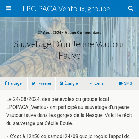
LPO PACA Ventoux, groupe local
27 Août 2024 • Aucun Commentaire
Sauvetage D’un Jeune Vautour
Fauve
Partager
Tweeter
Épingler
E-mail
SMS
Le 24/08/2024, des bénévoles du groupe local
LPOPACA_Ventoux ont participé au sauvetage d’un jeune
Vautour fauve dans les gorges de la Nesque. Voici le récit
du sauvetage par Cécile Boule.
« C’est à 12h50 ce samedi 24/08 que je reçois l’appel de