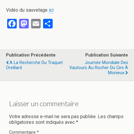
Vidéo du sauvetage
ici
F
M
E
P
a
a
m
ar
ce
st
ail
ta
b
o
g
Publication Précédente
Publication Suivante
o
d
er
A La Recherche Du Traquet
Journée Mondiale Des
Oreillard
Vautours Au Rocher Du Cire À
o
o
Monieux
k
n
Laisser un commentaire
Votre adresse e-mail ne sera pas publiée.
Les champs
obligatoires sont indiqués avec
*
Commentaire
*