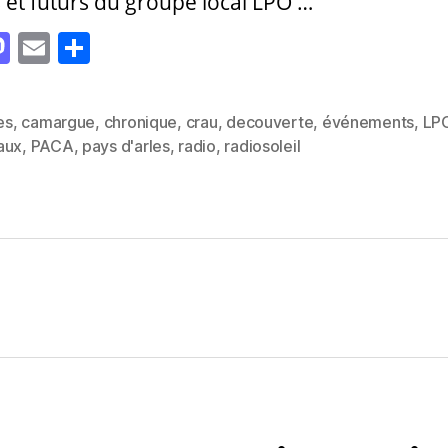
 et futurs du groupe local LPO …
M
E
P
as
m
a
to
ai
rt
les
,
camargue
,
chronique
,
crau
,
decouverte
,
événements
,
LP
d
l
a
es
aux
,
PACA
,
pays d'arles
,
radio
,
radiosoleil
o
g
n
er