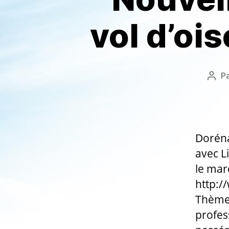
vol d’ois
P
Aute
de
l’art
Doréna
avec L
le mar
http:/
Thèmes
profes