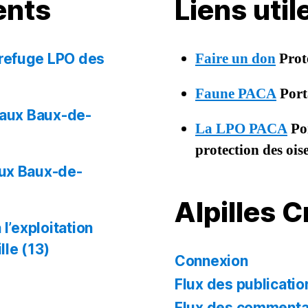
ents
Liens uti
Faire un don
Prot
 refuge LPO des
Faune PACA
Porta
 aux Baux-de-
La LPO PACA
Por
protection des oi
aux Baux-de-
Alpilles 
l’exploitation
lle (13)
Connexion
Flux des publicatio
Flux des commenta