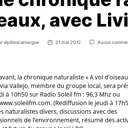
eaux, avec Liv
ar
alpillescamargue
21 mai 2012
Aucun commen
ur
Date
de
icle
l’article
vant, la chronique naturaliste « A vol d’oiseau
ivia Vallejo, membre du groupe local, sera pr
di à 10h50 sur Radio Soleil fm : 96,3 Mhz ou
/www.soleilfm.com. (Rediffusion le jeudi à 17h5
 naturalistes divers, discussions avec des
sionnels de l’environnement, résumé des activ