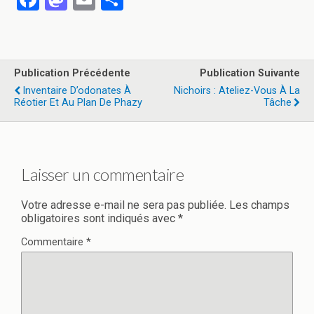
a
a
m
ar
ce
st
ail
ta
b
o
g
Publication Précédente
Publication Suivante
o
d
er
Inventaire D’odonates À
Nichoirs : Ateliez-Vous À La
Réotier Et Au Plan De Phazy
Tâche
o
o
k
n
Laisser un commentaire
Votre adresse e-mail ne sera pas publiée.
Les champs
obligatoires sont indiqués avec
*
Commentaire
*