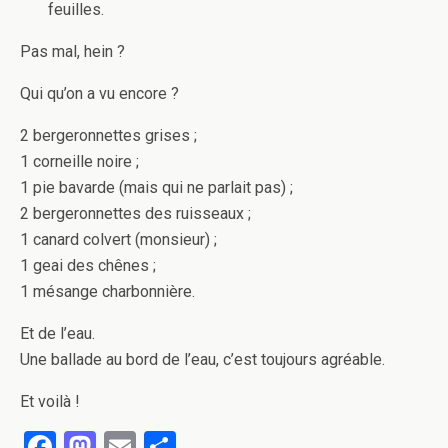
feuilles.
Pas mal, hein ?
Qui qu’on a vu encore ?
2 bergeronnettes grises ;
1 corneille noire ;
1 pie bavarde (mais qui ne parlait pas) ;
2 bergeronnettes des ruisseaux ;
1 canard colvert (monsieur) ;
1 geai des chênes ;
1 mésange charbonnière.
Et de l’eau.
Une ballade au bord de l’eau, c’est toujours agréable.
Et voilà !
F
M
E
P