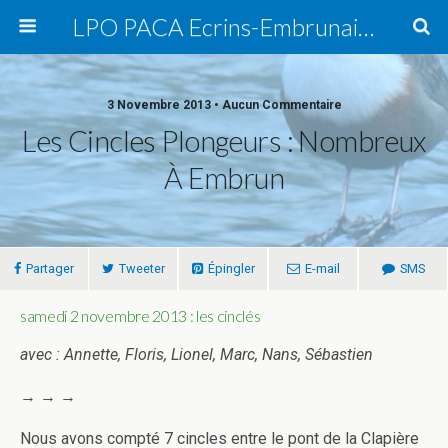
LPO PACA Ecrins-Embrunais, groupe local
3 Novembre 2013 • Aucun Commentaire
Les Cincles Plongeurs : Nombreux
À Embrun
Partager
Tweeter
Épingler
E-mail
SMS
samedi 2 novembre 2013 : les cinclés
avec : Annette, Floris, Lionel, Marc, Nans, Sébastien
→ → →
Nous avons compté 7 cincles entre le pont de la Clapière