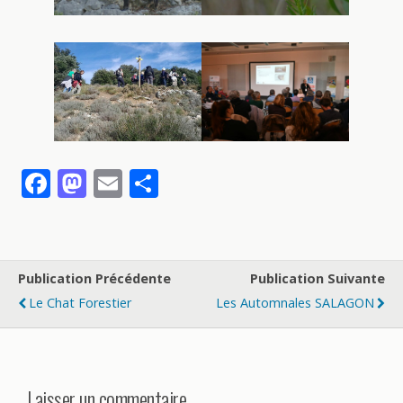
F
M
E
P
ac
as
m
ar
e
to
ai
ta
b
d
l
g
Publication Précédente
Publication Suivante
o
o
er
Le Chat Forestier
Les Automnales SALAGON
o
n
k
Laisser un commentaire