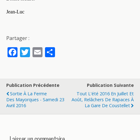
Jean-Luc
Partager :
F
T
E
P
ac
w
m
ar
e
itt
ai
ta
b
er
l
g
Publication Précédente
Publication Suivante
o
er
Sortie À La Ferme
Tout L'été 2016 En Juillet Et
o
Des Mayorques - Samedi 23
Août, Relâchers De Rapaces À
Avril 2016
La Gare De Coustellet
k
Laisser un commentaire