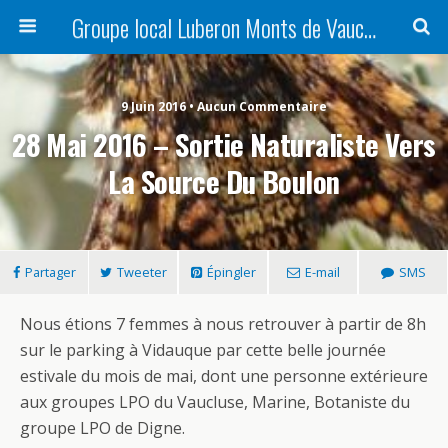
Groupe local Luberon Monts de Vaucluse
9 Juin 2016 • Aucun Commentaire
28 Mai 2016 – Sortie Naturaliste Vers
La Source Du Boulon
Partager
Tweeter
Épingler
E-mail
SMS
Nous étions 7 femmes à nous retrouver à partir de 8h
sur le parking à Vidauque par cette belle journée
estivale du mois de mai, dont une personne extérieure
aux groupes LPO du Vaucluse, Marine, Botaniste du
groupe LPO de Digne.