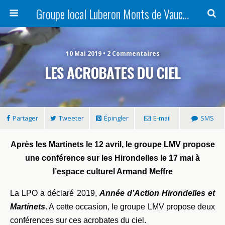
Groupe local Luberon Monts de Vaucluse
10 Mai 2019 • 2 Commentaires
LES ACROBATES DU CIEL
Partager
Tweeter
Épingler
E-mail
SMS
Après les Martinets le 12 avril, le groupe LMV propose
une conférence sur les Hirondelles le 17 mai à
l’espace culturel Armand Meffre
La LPO a déclaré 2019,
Année d’Action Hirondelles et
Martinets
. A cette occasion, le groupe LMV propose deux
conférences sur ces acrobates du ciel.