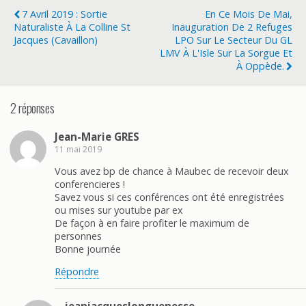
o
er
7 Avril 2019 : Sortie
En Ce Mois De Mai,
o
Naturaliste À La Colline St
Inauguration De 2 Refuges
Jacques (Cavaillon)
LPO Sur Le Secteur Du GL
k
LMV À L'Isle Sur La Sorgue Et
À Oppède.
2 réponses
Jean-Marie GRES
11 mai 2019
Vous avez bp de chance à Maubec de recevoir deux
conferencieres !
Savez vous si ces conférences ont été enregistrées
ou mises sur youtube par ex
De façon à en faire profiter le maximum de
personnes
Bonne journée
Répondre
jeanjacqueslonguenesse