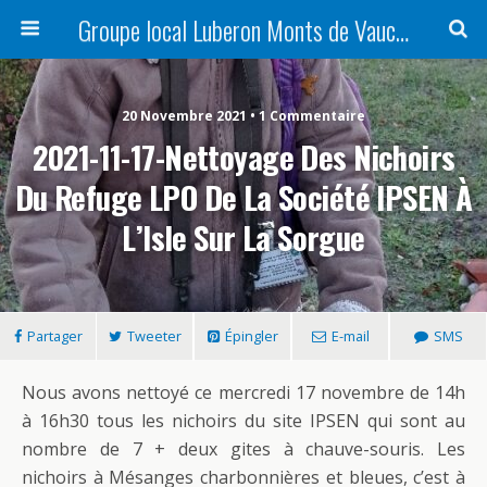
Groupe local Luberon Monts de Vaucluse
20 Novembre 2021 • 1 Commentaire
2021-11-17-Nettoyage Des Nichoirs
Du Refuge LPO De La Société IPSEN À
L’Isle Sur La Sorgue
Partager
Tweeter
Épingler
E-mail
SMS
Nous avons nettoyé ce mercredi 17 novembre de 14h
à 16h30 tous les nichoirs du site IPSEN qui sont au
nombre de 7 + deux gites à chauve-souris. Les
nichoirs à Mésanges charbonnières et bleues, c’est à