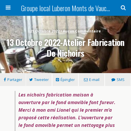
Groupe local Luberon Monts de Vaucluse
21 Octobre 2022 • Aucun Commentaire
13 Octobre 2022-Atelier Fabrication
De Nichoirs
Partager
Tweeter
Épingler
E-mail
SMS
Les nichoirs fabrication maison à
ouverture par le fond amovible font fureur.
Merci à mon ami Lionel qui le premier m’a
proposé cette réalisation.
L’ouverture par
le fond amovible permet un nettoyage plus