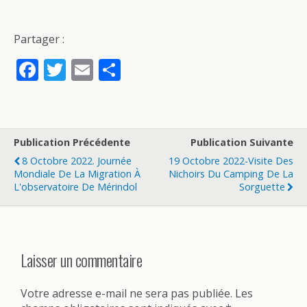
Partager :
F
T
E
P
ac
w
m
ar
e
itt
ai
ta
b
er
l
g
Publication Précédente
Publication Suivante
o
er
8 Octobre 2022. Journée
19 Octobre 2022-Visite Des
o
Mondiale De La Migration À
Nichoirs Du Camping De La
L'observatoire De Mérindol
Sorguette
k
Laisser un commentaire
Votre adresse e-mail ne sera pas publiée.
Les