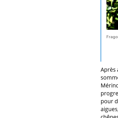
Frago
Après 
sommes
Mérind
progre
pour dé
aigues,
chênes