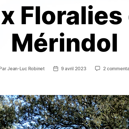
x Floralies
Mérindol
Par
Jean-Luc Robinet
9 avril 2023
2 commenta
teur
Date
de
rticle
l’article