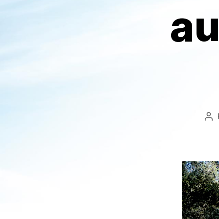
au
Au
de
l’a