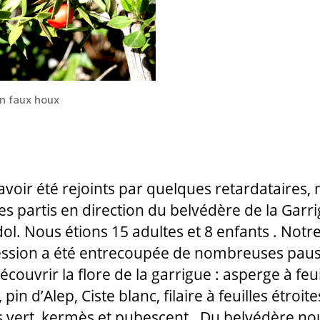
n faux houx
avoir été rejoints par quelques retardataires,
 partis en direction du belvédère de la Garr
ol. Nous étions 15 adultes et 8 enfants . Notr
ssion a été entrecoupée de nombreuses pau
couvrir la flore de la garrigue : asperge à feui
 pin d’Alep, Ciste blanc, filaire à feuilles étroites
 vert, kermès et pubescent. Du belvédère no