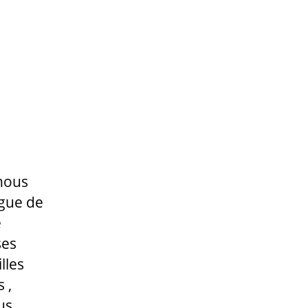
 nous
igue de
e
ses
lles
 ,
us