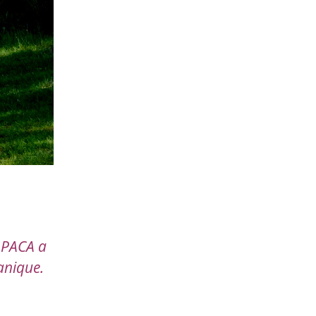
O PACA a
anique.