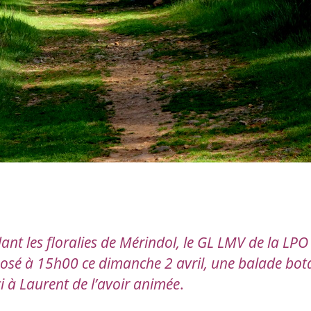
ant les floralies de Mérindol, le GL LMV de la LP
osé à 15h00 ce dimanche 2 avril, une balade bot
i à Laurent de l’avoir animée
.