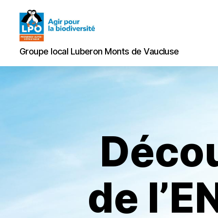
Groupe
Groupe local Luberon Monts de Vaucluse
local
Luberon
Monts
de
Vaucluse
Décou
de l’E