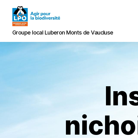
Groupe
Groupe local Luberon Monts de Vaucluse
local
Luberon
Monts
de
Vaucluse
In
nicho