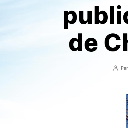
publi
de C
Pa
Auteu
de
l’artic