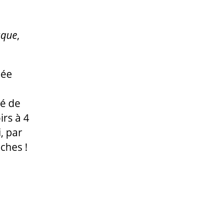
sque
,
lée
té de
irs à 4
, par
aches !