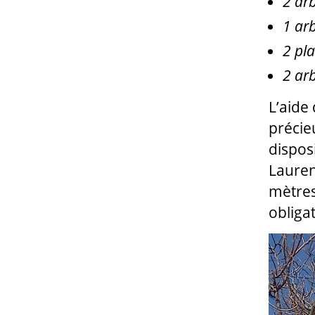
2 ar
1 ar
2 pl
2 arb
L’aide
précie
disposi
Laurent
mètres
obligat