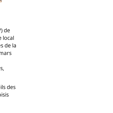
V) de
 local
s de la
 mars
s,
ils des
isis