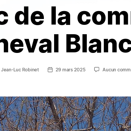
c de la c
heval Blanc
r
Jean-Luc Robinet
29 mars 2025
Aucun comme
r
Date
de
le
l’article