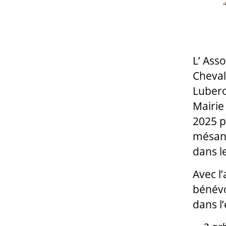
L’ Ass
Cheval
Lubero
Mairie
2025 p
mésang
dans l
Avec l
bénévo
dans l’