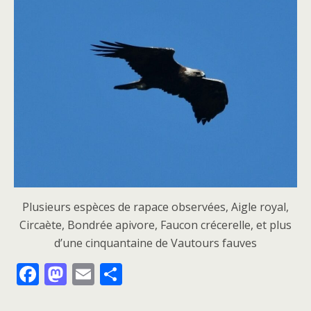
Plusieurs espèces de rapace observées, Aigle royal,
Circaète, Bondrée apivore, Faucon crécerelle, et plus
d’une cinquantaine de Vautours fauves
F
M
E
P
ac
as
m
ar