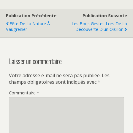
e
to
ai
ta
b
d
l
g
Publication Précédente
Publication Suivante
o
o
er
Fête De La Nature À
Les Bons Gestes Lors De La
o
n
Vaugrenier
Découverte D'un Oisillon
k
Laisser un commentaire
Votre adresse e-mail ne sera pas publiée.
Les
champs obligatoires sont indiqués avec
*
Commentaire
*