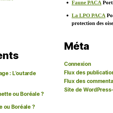
Faune PACA
Porta
La LPO PACA
Por
protection des oi
Méta
ents
Connexion
Flux des publicatio
age : L’outarde
Flux des commenta
Site de WordPress
tte ou Boréale ?
 ou Boréale ?