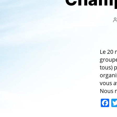
l
Le 20 
groupe
tous) 
organi
vous a
Nous n
F
a