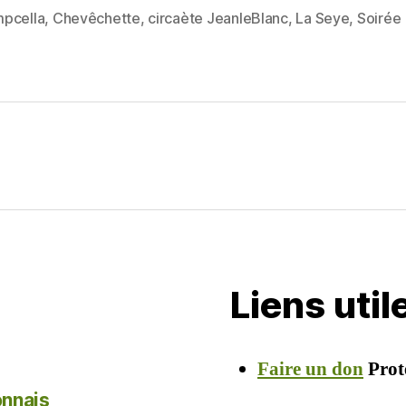
itt
ai
rt
pcella
,
Chevêchette
,
circaète JeanleBlanc
,
La Seye
,
Soirée
es
er
l
a
g
er
Liens uti
Faire un don
Prot
onnais