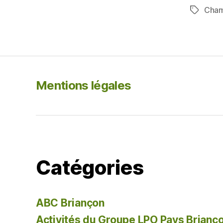
c
Cham
Étiquett
e
b
o
o
k
Mentions légales
Catégories
ABC Briançon
Activités du Groupe LPO Pays Brianç