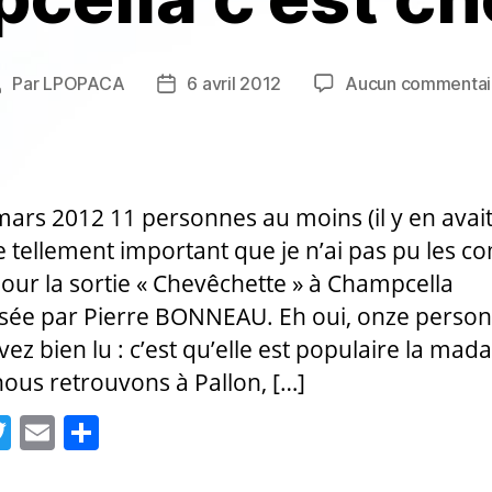
Par
LPOPACA
6 avril 2012
Aucun commentai
Auteur
Date
de
de
’article
l’article
mars 2012 11 personnes au moins (il y en avai
 tellement important que je n’ai pas pu les c
pour la sortie « Chevêchette » à Champcella
sée par Pierre BONNEAU. Eh oui, onze person
vez bien lu : c’est qu’elle est populaire la mad
ous retrouvons à Pallon, […]
T
E
P
w
m
a